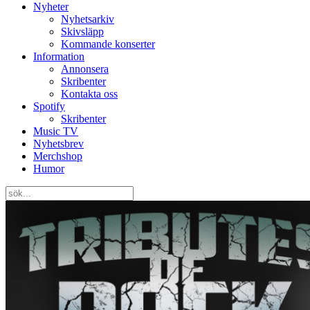
Nyheter
Nyhetsarkiv
Skivsläpp
Kommande konserter
Information
Annonsera
Skribenter
Kontakta oss
Spotify
Skribenter
Music TV
Nyhetsbrev
Merchshop
Humor