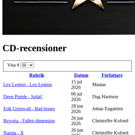
CD-recensioner
Visa #
Rubrik
Datum
Författare
15 jul
Lex Legion - Lex Legion
Maniac
2026
06 jul
Deep Purple - Splat!
Dag Harrison
2026
28 jun
Erik Grönwall - Bad bones
Johan Engström
2026
26 jun
Rexoria - Fallen dimension
Christoffer Kofoed
2026
26 jun
Narnia - X
Christoffer Kofoed