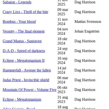
Sabaton - Legends
Dag Harrison
2025
09 mar
Crazy Lixx - Thrill of the bite
Dag Harrison
2025
11 nov
Bombus - Your blood
Mattias Svensson
2024
04 nov
Veonity - The final element
Johan Engström
2024
18 okt
Grand Magus - Sunraven
Dag Harrison
2024
24 sep
D-A-D - Speed of darkness
Dag Harrison
2024
16 sep
Eclipse - Megalomanium II
Dag Harrison
2024
14 jul
Hammerfall - Avenge the fallen
Dag Harrison
2024
06 mar
Judas Priest - Invincible shield
Dag Harrison
2024
06 okt
Mountain Of Power - Volume Five
Dag Harrison
2023
31 aug
Eclipse - Megalomanium
Dag Harrison
2023
18 aug