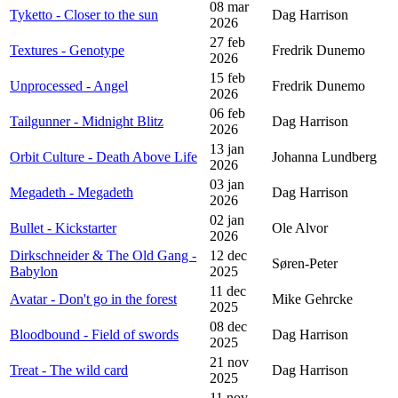
08 mar
Tyketto - Closer to the sun
Dag Harrison
2026
27 feb
Textures - Genotype
Fredrik Dunemo
2026
15 feb
Unprocessed - Angel
Fredrik Dunemo
2026
06 feb
Tailgunner - Midnight Blitz
Dag Harrison
2026
13 jan
Orbit Culture - Death Above Life
Johanna Lundberg
2026
03 jan
Megadeth - Megadeth
Dag Harrison
2026
02 jan
Bullet - Kickstarter
Ole Alvor
2026
Dirkschneider & The Old Gang -
12 dec
Søren-Peter
Babylon
2025
11 dec
Avatar - Don't go in the forest
Mike Gehrcke
2025
08 dec
Bloodbound - Field of swords
Dag Harrison
2025
21 nov
Treat - The wild card
Dag Harrison
2025
11 nov