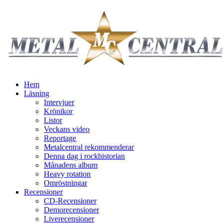
Hem
Läsning
Intervjuer
Krönikor
Listor
Veckans video
Reportage
Metalcentral rekommenderar
Denna dag i rockhistorian
Månadens album
Heavy rotation
Omröstningar
Recensioner
CD-Recensioner
Demorecensioner
Liverecensioner