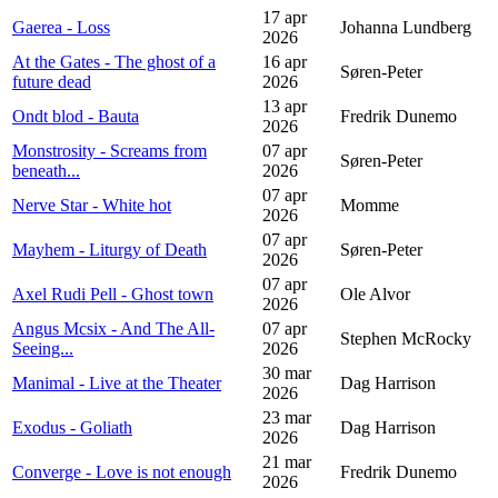
17 apr
Gaerea - Loss
Johanna Lundberg
2026
At the Gates - The ghost of a
16 apr
Søren-Peter
future dead
2026
13 apr
Ondt blod - Bauta
Fredrik Dunemo
2026
Monstrosity - Screams from
07 apr
Søren-Peter
beneath...
2026
07 apr
Nerve Star - White hot
Momme
2026
07 apr
Mayhem - Liturgy of Death
Søren-Peter
2026
07 apr
Axel Rudi Pell - Ghost town
Ole Alvor
2026
Angus Mcsix - And The All-
07 apr
Stephen McRocky
Seeing...
2026
30 mar
Manimal - Live at the Theater
Dag Harrison
2026
23 mar
Exodus - Goliath
Dag Harrison
2026
21 mar
Converge - Love is not enough
Fredrik Dunemo
2026