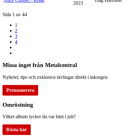
Alice Cooper - Road
Dag Harrison
2023
Sida 1 av 44
1
2
3
4
Missa inget från Metalcentral
Nyheter, tips och exklusiva tävlingar direkt i inkorgen.
Prenumerera
Omröstning
Vilket album tycker du var bäst i juli?
Rösta här