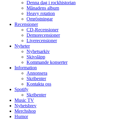
Denna dag i rockhistorian
Månadens album
Heavy rotation
Omröstningar
Recensioner
CD-Recensioner
Demorecensioner
Liverecensioner
Nyheter
Nyhetsarkiv
Skivsläpp
Kommande konserter
Information
Annonsera
Skribenter
Kontakta oss
Spotify
Skribenter
Music TV
Nyhetsbrev
Merchshop
Humor