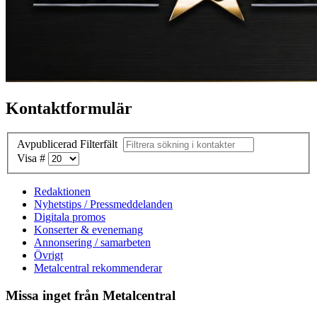
Kontaktformulär
Avpublicerad
Filterfält
Visa #
Redaktionen
Nyhetstips / Pressmeddelanden
Digitala promos
Konserter & evenemang
Annonsering / samarbeten
Övrigt
Metalcentral rekommenderar
Missa inget från Metalcentral