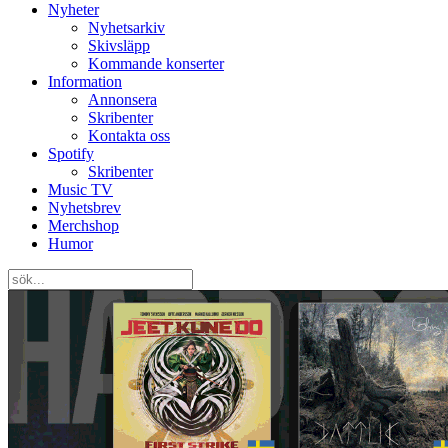
Nyheter
Nyhetsarkiv
Skivsläpp
Kommande konserter
Information
Annonsera
Skribenter
Kontakta oss
Spotify
Skribenter
Music TV
Nyhetsbrev
Merchshop
Humor