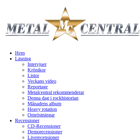
Hem
Läsning
Intervjuer
Krönikor
Listor
Veckans video
Reportage
Metalcentral rekommenderar
Denna dag i rockhistorian
Månadens album
Heavy rotation
Omröstningar
Recensioner
CD-Recensioner
Demorecensioner
Liverecensioner