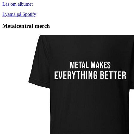
Läs om albumet
Lyssna på Spotify
Metalcentral merch