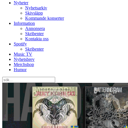
Nyheter
Nyhetsarkiv
Skivsläpp
Kommande konserter
Information
Annonsera
Skribenter
Kontakta oss
Spotify
Skribenter
Music TV
Nyhetsbrev
Merchshop
Humor