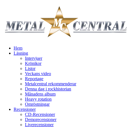
Hem
Läsning
Intervjuer
Krönikor
Listor
Veckans video
Reportage
Metalcentral rekommenderar
Denna dag i rockhistorian
Månadens album
Heavy rotation
Omröstningar
Recensioner
CD-Recensioner
Demorecensioner
Liverecensioner