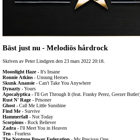
Bäst just nu - Melodiös hårdrock
Skriven av Peter Lindgren den
23 mars 2022 20:18
.
Moonlight Haze
- It's Insane
Ronnie Atkins
- Unsung Heroes
Skunk Anansie
- Can't Take You Anywhere
Dynazty
- Yours
Apocalyptica
- I'll Get Through It (feat. Franky Perez, Geezer Butler
Rust N' Rage
- Prisoner
Ghost
- Call Me Little Sunshine
Find Me
- Survive
Hammerfall
- Not Today
Scorpions
- Rock Believer
Zadra
- I'll Meet You in Heaven
Ten
- Fearless
The Neptune Power Federation
- My Precious One