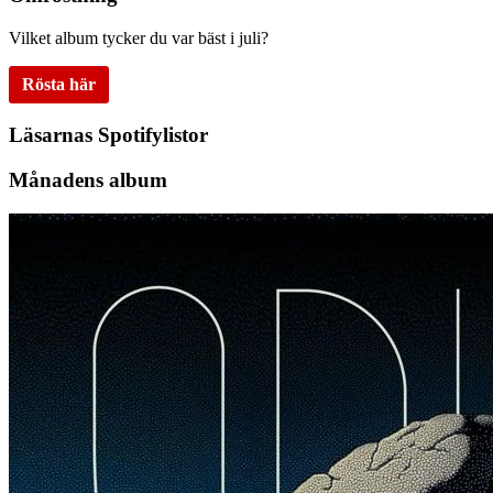
Vilket album tycker du var bäst i juli?
Rösta här
Läsarnas Spotifylistor
Månadens album