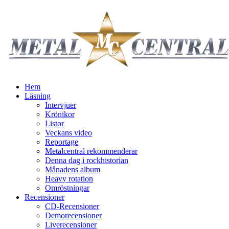
Hem
Läsning
Intervjuer
Krönikor
Listor
Veckans video
Reportage
Metalcentral rekommenderar
Denna dag i rockhistorian
Månadens album
Heavy rotation
Omröstningar
Recensioner
CD-Recensioner
Demorecensioner
Liverecensioner