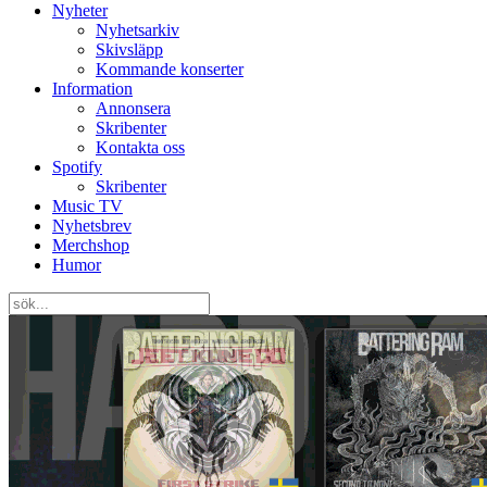
Nyheter
Nyhetsarkiv
Skivsläpp
Kommande konserter
Information
Annonsera
Skribenter
Kontakta oss
Spotify
Skribenter
Music TV
Nyhetsbrev
Merchshop
Humor