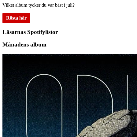
Vilket album tycker du var bäst i juli?
Rösta här
Läsarnas Spotifylistor
Månadens album