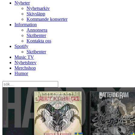
Nyheter
Nyhetsarkiv
Skivsläpp
Kommande konserter
Information
Annonsera
Skribenter
Kontakta oss
Spotify
Skribenter
Music TV
Nyhetsbrev
Merchshop
Humor