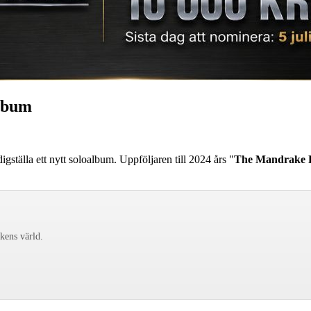
album
digställa ett nytt soloalbum. Uppföljaren till 2024 års "
The Mandrake P
ckens värld.