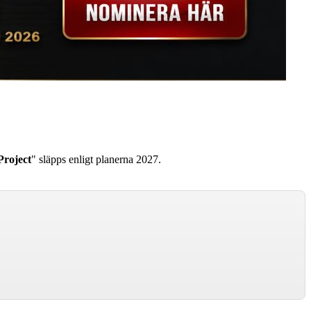
roject
" släpps enligt planerna 2027.