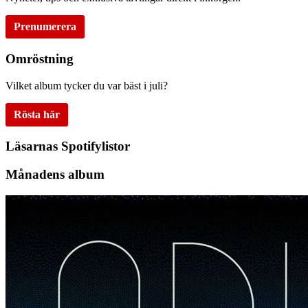
Prenumerera
Omröstning
Vilket album tycker du var bäst i juli?
Rösta här
Läsarnas Spotifylistor
Månadens album