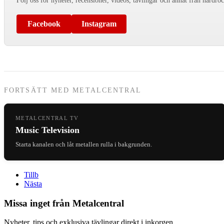
Följ oss för nyheter, recensioner, videos, tävlingar och annat från hårdro
Facebook
Instagram
FORTSÄTT MED METALCENTRAL
METALCENTRAL TV
Music Television
Starta kanalen och låt metallen rulla i bakgrunden.
Tillb
Nästa
Missa inget från Metalcentral
Nyheter, tips och exklusiva tävlingar direkt i inkorgen.