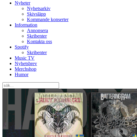
Nyheter
Nyhetsarkiv
Skivsläpp
Kommande konserter
Information
Annonsera
Skribenter
Kontakta oss
Spotify
Skribenter
Music TV
Nyhetsbrev
Merchshop
Humor