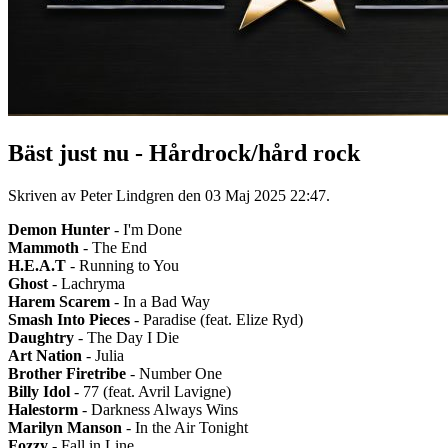
Bäst just nu - Hårdrock/hård rock
Skriven av Peter Lindgren den
03 Maj 2025 22:47
.
Demon Hunter
- I'm Done
Mammoth
- The End
H.E.A.T
- Running to You
Ghost
- Lachryma
Harem Scarem
- In a Bad Way
Smash Into Pieces
- Paradise (feat. Elize Ryd)
Daughtry
- The Day I Die
Art Nation
- Julia
Brother Firetribe
- Number One
Billy Idol
- 77 (feat. Avril Lavigne)
Halestorm
- Darkness Always Wins
Marilyn Manson
- In the Air Tonight
Fozzy
- Fall in Line