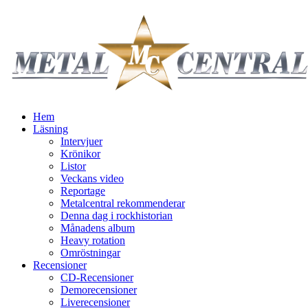
Hem
Läsning
Intervjuer
Krönikor
Listor
Veckans video
Reportage
Metalcentral rekommenderar
Denna dag i rockhistorian
Månadens album
Heavy rotation
Omröstningar
Recensioner
CD-Recensioner
Demorecensioner
Liverecensioner