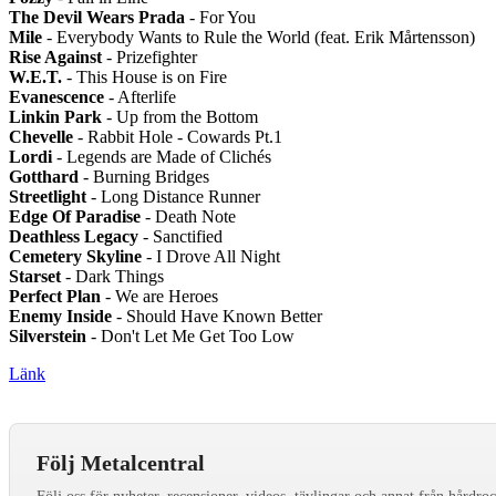
The Devil Wears Prada
- For You
Mile
- Everybody Wants to Rule the World (feat. Erik Mårtensson)
Rise Against
- Prizefighter
W.E.T.
- This House is on Fire
Evanescence
- Afterlife
Linkin Park
- Up from the Bottom
Chevelle
- Rabbit Hole - Cowards Pt.1
Lordi
- Legends are Made of Clichés
Gotthard
- Burning Bridges
Streetlight
- Long Distance Runner
Edge Of Paradise
- Death Note
Deathless Legacy
- Sanctified
Cemetery Skyline
- I Drove All Night
Starset
- Dark Things
Perfect Plan
- We are Heroes
Enemy Inside
- Should Have Known Better
Silverstein
- Don't Let Me Get Too Low
Länk
Följ Metalcentral