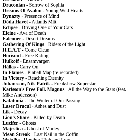
Draconian
- Sorrow of Sophia
Dreams Of Avalon
- Young Wild Hearts
Dynazty
- Presence of Mind
Döda Havet
- Atlantis Mitt
Eclipse
- Driving One of Your Cars
Eleine
- Ava of Death
Falconer
- Desert Dreams
Gathering Of Kings
- Riders of the Light
H.E.A.T
- Come Clean
Horisont
- Free Riding
Hulkoff
- Ensamvargen
Hällas
- Carry On
In Flames
- Pinball Map (re-recorded)
In Victory
- Reaching Eternity
Johansson, Nils Patrik
- Freakshow Superstar
Karlsson's Free Fall, Magnus
- All the Way to the Stars (feat.
Mike Andersson)
Katatonia
- The Winter of Our Passing
Laser Dracul
- Ashes and Dust
Lik
- Decay
Lion's Share
- Killed by Death
Lucifer
- Ghosts
Majestica
- Ghost of Marley
Mean Streak
- Last Nail in the Coffin
Metalite
- Hunting High and Low