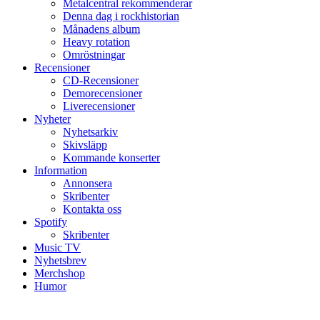
Metalcentral rekommenderar
Denna dag i rockhistorian
Månadens album
Heavy rotation
Omröstningar
Recensioner
CD-Recensioner
Demorecensioner
Liverecensioner
Nyheter
Nyhetsarkiv
Skivsläpp
Kommande konserter
Information
Annonsera
Skribenter
Kontakta oss
Spotify
Skribenter
Music TV
Nyhetsbrev
Merchshop
Humor