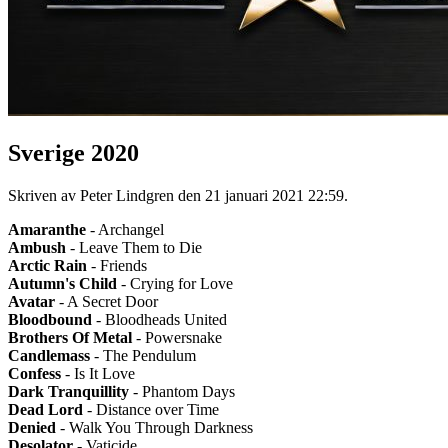
Sverige 2020
Skriven av Peter Lindgren den
21 januari 2021 22:59
.
Amaranthe
- Archangel
Ambush
- Leave Them to Die
Arctic Rain
- Friends
Autumn's Child
- Crying for Love
Avatar
- A Secret Door
Bloodbound
- Bloodheads United
Brothers Of Metal
- Powersnake
Candlemass
- The Pendulum
Confess
- Is It Love
Dark Tranquillity
- Phantom Days
Dead Lord
- Distance over Time
Denied
- Walk You Through Darkness
Desolator
- Vaticide