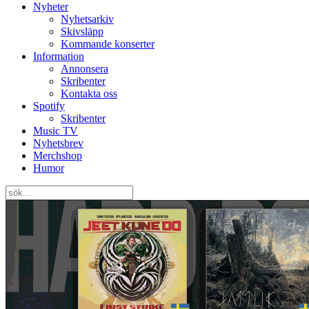
Nyheter
Nyhetsarkiv
Skivsläpp
Kommande konserter
Information
Annonsera
Skribenter
Kontakta oss
Spotify
Skribenter
Music TV
Nyhetsbrev
Merchshop
Humor