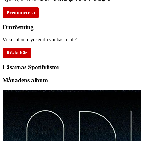
Prenumerera
Omröstning
Vilket album tycker du var bäst i juli?
Rösta här
Läsarnas Spotifylistor
Månadens album