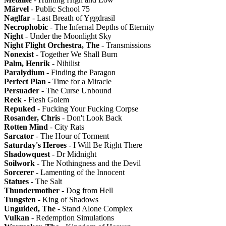
Märvel
- Public School 75
Naglfar
- Last Breath of Yggdrasil
Necrophobic
- The Infernal Depths of Eternity
Night
- Under the Moonlight Sky
Night Flight Orchestra, The
- Transmissions
Nonexist
- Together We Shall Burn
Palm, Henrik
- Nihilist
Paralydium
- Finding the Paragon
Perfect Plan
- Time for a Miracle
Persuader
- The Curse Unbound
Reek
- Flesh Golem
Repuked
- Fucking Your Fucking Corpse
Rosander, Chris
- Don't Look Back
Rotten Mind
- City Rats
Sarcator
- The Hour of Torment
Saturday's Heroes
- I Will Be Right There
Shadowquest
- Dr Midnight
Soilwork
- The Nothingness and the Devil
Sorcerer
- Lamenting of the Innocent
Statues
- The Salt
Thundermother
- Dog from Hell
Tungsten
- King of Shadows
Unguided, The
- Stand Alone Complex
Vulkan
- Redemption Simulations