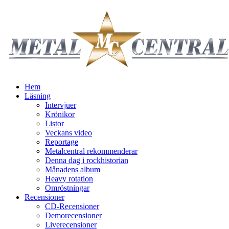
Hem
Läsning
Intervjuer
Krönikor
Listor
Veckans video
Reportage
Metalcentral rekommenderar
Denna dag i rockhistorian
Månadens album
Heavy rotation
Omröstningar
Recensioner
CD-Recensioner
Demorecensioner
Liverecensioner