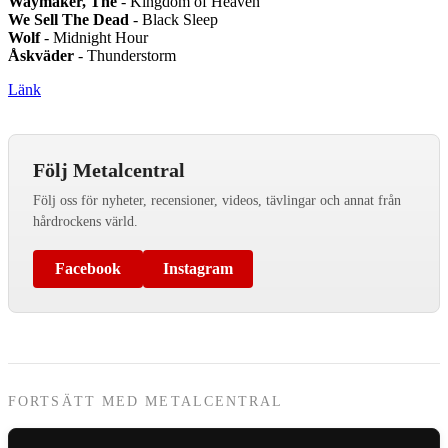
Waymaker, The
- Kingdom of Heaven
We Sell The Dead
- Black Sleep
Wolf
- Midnight Hour
Åskväder
- Thunderstorm
Länk
Följ Metalcentral
Följ oss för nyheter, recensioner, videos, tävlingar och annat från
hårdrockens värld.
Facebook
Instagram
FORTSÄTT MED METALCENTRAL