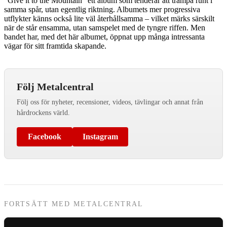
”Give it to the Mountain” ett album som tenderar att trampa runt i
samma spår, utan egentlig riktning. Albumets mer progressiva
utflykter känns också lite väl återhållsamma – vilket märks särskilt
när de står ensamma, utan samspelet med de tyngre riffen. Men
bandet har, med det här albumet, öppnat upp många intressanta
vägar för sitt framtida skapande.
Följ Metalcentral
Följ oss för nyheter, recensioner, videos, tävlingar och annat från
hårdrockens värld.
Facebook
Instagram
FORTSÄTT MED METALCENTRAL