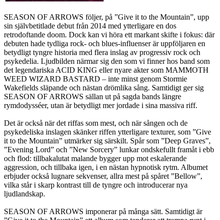
SEASON OF ARROWS följer, på ”Give it to the Mountain”, upp
sin självbetitlade debut från 2014 med ytterligare en dos
retrodoftande doom. Dock kan vi höra ett markant skifte i fokus: där
debuten hade tydliga rock- och blues-influenser är uppföljaren en
betydligt tyngre historia med flera inslag av progressiv rock och
psykedelia. Ljudbilden närmar sig den som vi finner hos band som
det legendariska ACID KING eller nyare akter som MAMMOTH
WEED WIZARD BASTARD – inte minst genom Stormie
Wakefields släpande och nästan drömlika sång. Samtidigt ger sig
SEASON OF ARROWS sällan ut på sagda bands längre
rymdodysséer, utan är betydligt mer jordade i sina massiva riff.
Det är också när det riffas som mest, och när sången och de
psykedeliska inslagen skänker riffen ytterligare texturer, som ”Give
it to the Mountain” utmärker sig särskilt. Spår som ”Deep Graves”,
”Evening Lord” och ”New Sorcery” lunkar ondskefullt framåt i ebb
och flod: tillbakalutat malande bygger upp mot eskalerande
aggression, och tillbaka igen, i en nästan hypnotisk rytm. Albumet
erbjuder också lugnare sekvenser, allra mest på spåret ”Bellow”,
vilka står i skarp kontrast till de tyngre och introducerar nya
ljudlandskap.
SEASON OF ARROWS imponerar på många sätt. Samtidigt är