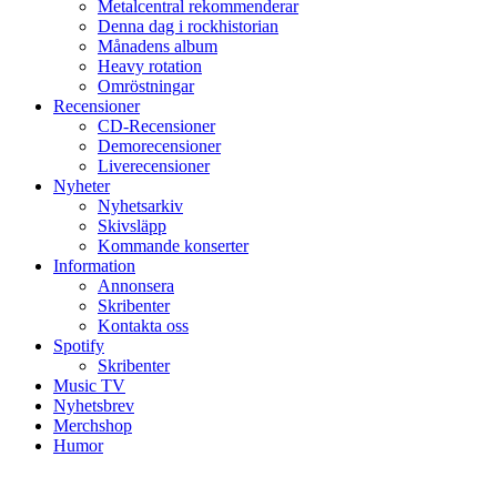
Metalcentral rekommenderar
Denna dag i rockhistorian
Månadens album
Heavy rotation
Omröstningar
Recensioner
CD-Recensioner
Demorecensioner
Liverecensioner
Nyheter
Nyhetsarkiv
Skivsläpp
Kommande konserter
Information
Annonsera
Skribenter
Kontakta oss
Spotify
Skribenter
Music TV
Nyhetsbrev
Merchshop
Humor