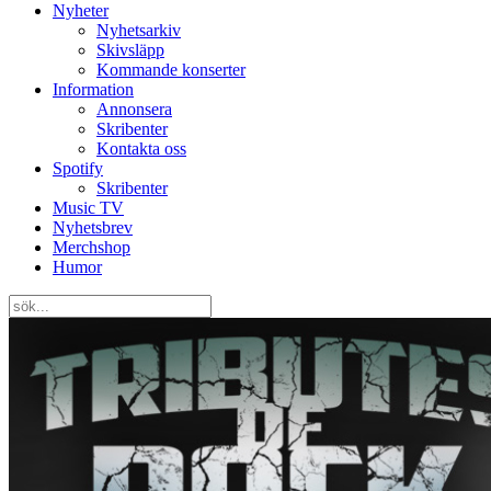
Nyheter
Nyhetsarkiv
Skivsläpp
Kommande konserter
Information
Annonsera
Skribenter
Kontakta oss
Spotify
Skribenter
Music TV
Nyhetsbrev
Merchshop
Humor