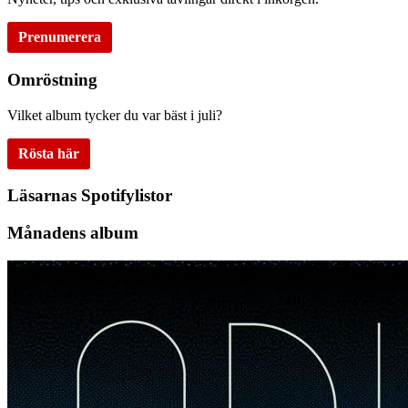
Prenumerera
Omröstning
Vilket album tycker du var bäst i juli?
Rösta här
Läsarnas Spotifylistor
Månadens album