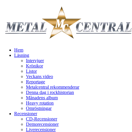
Hem
Läsning
Intervjuer
Krönikor
Listor
Veckans video
Reportage
Metalcentral rekommenderar
Denna dag i rockhistorian
Månadens album
Heavy rotation
Omröstningar
Recensioner
CD-Recensioner
Demorecensioner
Liverecensioner