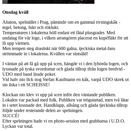
Onsdag kväll
Abaton, spelstället i Prag, påminde om en gammal rivningskåk -
tegel, betong, fukt och röklukt.
Temperaturen i lokalerna höll endast ett fåtal plusgrader. Med
undatag för vår loge, i vilken arrangören placerat en kupéfläkt för att
få upp värmen.
Men tempen steg drastiskt när 600 galna, tjeckiska metal-fans
strömmade in i lokalerna. Kvällen var slutsåld!
I väntan på att få gå upp på scen, hängde vi i den lyhörda logen, och
lyssnade på tyska svordomar och glada tillrop ifrån logen bredvid -
UDO med band lirade poker.
Vid halv nio fick nog Stefan Kaufmann en kåk, varpå UDO skrek ut
sin ilska i ett SCHEISSE!
Klockan nio klev vi upp på scen inför den väntande publiken.
Lokalen var packad med folk. Publiken var trögstartad, men två låtar
in i setet lossnade det. Handklapp, allsång och glada tjeckiska tillrop
följde under resterande delen av spelningen.
SUCCÉ!
Efter spelningen hade vi en photo-session med grabbarna i U.D.O.
Lyckan var total.