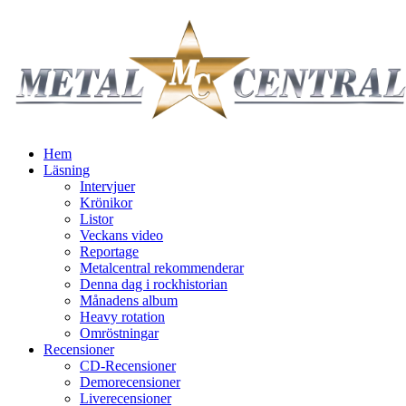
Hem
Läsning
Intervjuer
Krönikor
Listor
Veckans video
Reportage
Metalcentral rekommenderar
Denna dag i rockhistorian
Månadens album
Heavy rotation
Omröstningar
Recensioner
CD-Recensioner
Demorecensioner
Liverecensioner