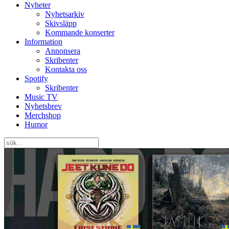
Nyheter
Nyhetsarkiv
Skivsläpp
Kommande konserter
Information
Annonsera
Skribenter
Kontakta oss
Spotify
Skribenter
Music TV
Nyhetsbrev
Merchshop
Humor