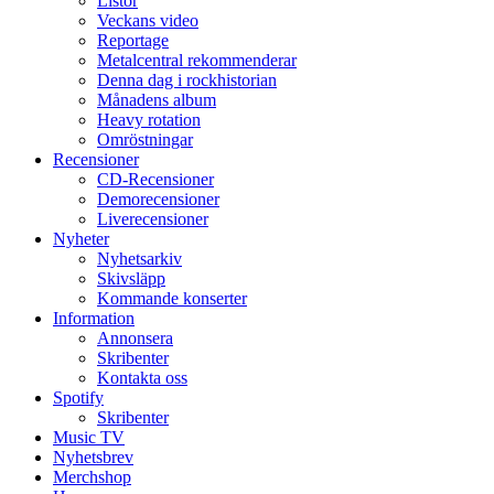
Listor
Veckans video
Reportage
Metalcentral rekommenderar
Denna dag i rockhistorian
Månadens album
Heavy rotation
Omröstningar
Recensioner
CD-Recensioner
Demorecensioner
Liverecensioner
Nyheter
Nyhetsarkiv
Skivsläpp
Kommande konserter
Information
Annonsera
Skribenter
Kontakta oss
Spotify
Skribenter
Music TV
Nyhetsbrev
Merchshop