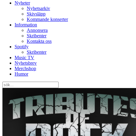
Nyheter
Nyhetsarkiv
Skivsläpp
Kommande konserter
Information
Annonsera
Skribenter
Kontakta oss
Spotify
Skribenter
Music TV
Nyhetsbrev
Merchshop
Humor