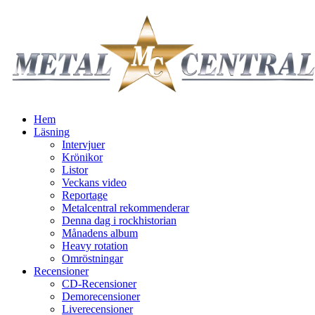
Hem
Läsning
Intervjuer
Krönikor
Listor
Veckans video
Reportage
Metalcentral rekommenderar
Denna dag i rockhistorian
Månadens album
Heavy rotation
Omröstningar
Recensioner
CD-Recensioner
Demorecensioner
Liverecensioner