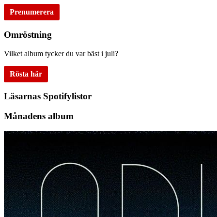
Prenumerera
Omröstning
Vilket album tycker du var bäst i juli?
Rösta här
Läsarnas Spotifylistor
Månadens album