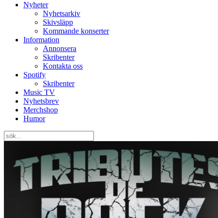
Nyheter
Nyhetsarkiv
Skivsläpp
Kommande konserter
Information
Annonsera
Skribenter
Kontakta oss
Spotify
Skribenter
Music TV
Nyhetsbrev
Merchshop
Humor