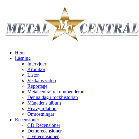
Hem
Läsning
Intervjuer
Krönikor
Listor
Veckans video
Reportage
Metalcentral rekommenderar
Denna dag i rockhistorian
Månadens album
Heavy rotation
Omröstningar
Recensioner
CD-Recensioner
Demorecensioner
Liverecensioner