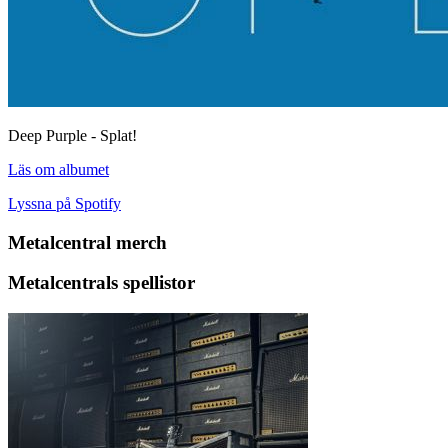
Deep Purple - Splat!
Läs om albumet
Lyssna på Spotify
Metalcentral merch
Metalcentrals spellistor