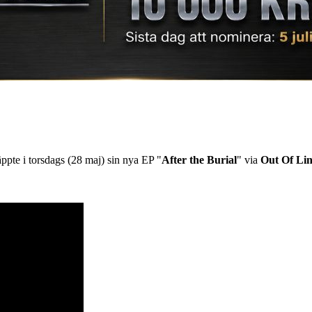
ppte i torsdags (28 maj) sin nya EP "
After the Burial
" via
Out Of Li