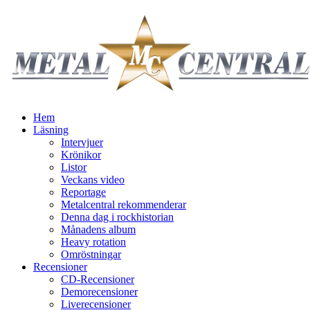
Hem
Läsning
Intervjuer
Krönikor
Listor
Veckans video
Reportage
Metalcentral rekommenderar
Denna dag i rockhistorian
Månadens album
Heavy rotation
Omröstningar
Recensioner
CD-Recensioner
Demorecensioner
Liverecensioner