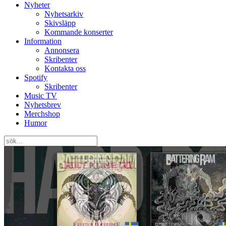
Nyheter
Nyhetsarkiv
Skivsläpp
Kommande konserter
Information
Annonsera
Skribenter
Kontakta oss
Spotify
Skribenter
Music TV
Nyhetsbrev
Merchshop
Humor