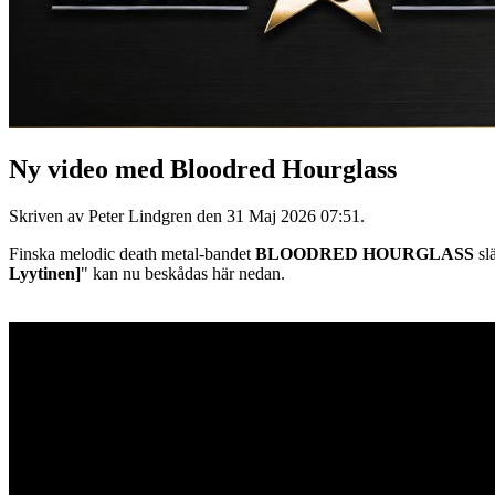
Ny video med Bloodred Hourglass
Skriven av Peter Lindgren den
31 Maj 2026 07:51
.
Finska melodic death metal-bandet
BLOODRED HOURGLASS
slä
Lyytinen]
" kan nu beskådas här nedan.