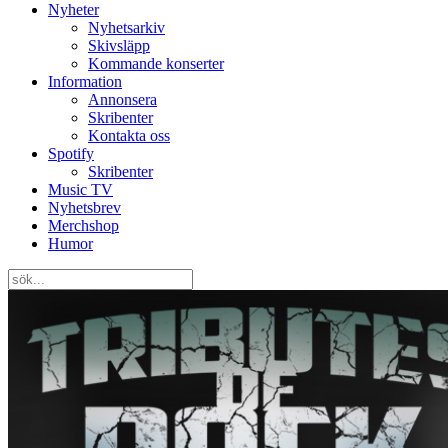
Nyheter
Nyhetsarkiv
Skivsläpp
Kommande konserter
Information
Annonsera
Skribenter
Kontakta oss
Spotify
Skribenter
Music TV
Nyhetsbrev
Merchshop
Humor