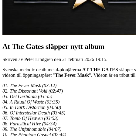
At The Gates släpper nytt album
Skriven av Peter Lindgren den
21 februari 2026 19:15
.
Svenska melodic death metal-pionjärerna
AT THE GATES
släpper s
videon till öppningsspåret "
The Fever Mask
". Videon är en tribut ti
01. The Fever Mask (03:12)
02. The Dissonant Void (02:47)
03. Det Oerhörda (03:35)
04. A Ritual Of Waste (03:35)
05. In Dark Distortion (03:50)
06. Of Interstellar Death (03:45)
07. Tomb Of Heaven (03:53)
08. Parasitical Hive (04:34)
09. The Unfathomable (04:07)
10. The Phantom Gospel (02:44)