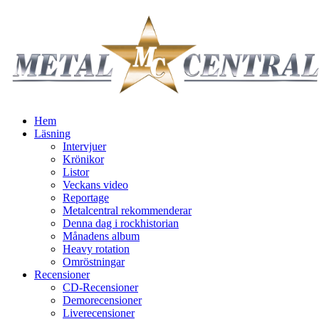
Hem
Läsning
Intervjuer
Krönikor
Listor
Veckans video
Reportage
Metalcentral rekommenderar
Denna dag i rockhistorian
Månadens album
Heavy rotation
Omröstningar
Recensioner
CD-Recensioner
Demorecensioner
Liverecensioner