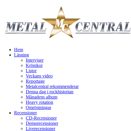
Hem
Läsning
Intervjuer
Krönikor
Listor
Veckans video
Reportage
Metalcentral rekommenderar
Denna dag i rockhistorian
Månadens album
Heavy rotation
Omröstningar
Recensioner
CD-Recensioner
Demorecensioner
Liverecensioner