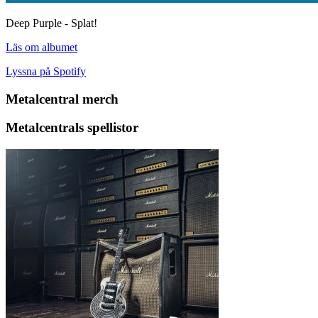
Deep Purple - Splat!
Läs om albumet
Lyssna på Spotify
Metalcentral merch
Metalcentrals spellistor