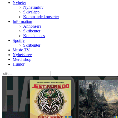
Nyheter
Nyhetsarkiv
Skivsläpp
Kommande konserter
Information
Annonsera
Skribenter
Kontakta oss
Spotify
Skribenter
Music TV
Nyhetsbrev
Merchshop
Humor