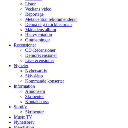
Listor
Veckans video
Reportage
Metalcentral rekommenderar
Denna dag i rockhistorian
Månadens album
Heavy rotation
Omröstningar
Recensioner
CD-Recensioner
Demorecensioner
Liverecensioner
Nyheter
Nyhetsarkiv
Skivsläpp
Kommande konserter
Information
Annonsera
Skribenter
Kontakta oss
Spotify
Skribenter
Music TV
Nyhetsbrev
Merchshop