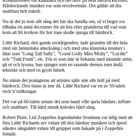
Konkurrensen var knallhård och det drev på hela hårdrockscenen.
Hårdockande musiker var som revolvermän. Det gällde att dra
snabbast helt enkelt.
Nu är det ju trots allt sång det här ska handla om, så vi beger oss
tillbaka ett antal decennier för att leta efter grunderna till vad som
kom att bli lexikon för hur man skulle sjunga till hårdrock.
Little Richard, den gamle rocklegenden, lade grunden till det hela
med sin fantastiska attacksång i och med sina klassiska insatser i
låtar som ”Long Tall Sally”, ”Good Golly Miss Molly”, ”Lucille”
och ”Tutti Frutti”, etc. För er som inte är bekanta med nämnde artist,
gå ut och lyssna, han sjunger som en rasande demon men ändå
tekniskt och med en grym falsett.
Nu måste det poängteras att artisten själv inte alls höll på med
hårdrock. Den fanns ju inte då. Little Richard var en av 50-talets
rock’n’rollkungar.
Det var på 60-talets senare del som band ville spela hårdare, tuffare
och snabbare. Till hård musik krävdes hård sång.
Robert Plant, Led Zeppelins legendariske frontman var tidig med att
föra Little Richards arv vidare till den hårdare musiken och spred
således sångsättet vidare till grupper som hakade på i Zeppelins
fotspår.