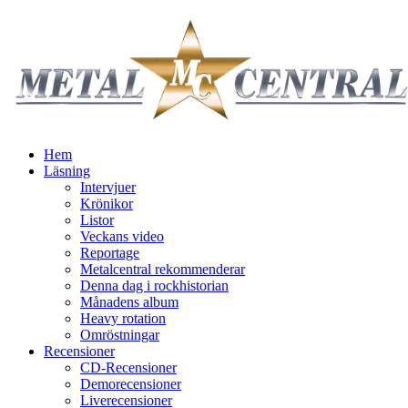
Hem
Läsning
Intervjuer
Krönikor
Listor
Veckans video
Reportage
Metalcentral rekommenderar
Denna dag i rockhistorian
Månadens album
Heavy rotation
Omröstningar
Recensioner
CD-Recensioner
Demorecensioner
Liverecensioner