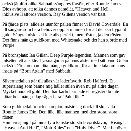
också jämfört olika Sabbath-sångares försök, efter Ronnie James
Dios avhopp, att tolka dennes paradlåt, ”Heaven and Hell”,
inklusive Halfords version. Ray Gillens version var bäst.
På fjärde plats, alldeles utanför pallen finner vi David Coverdale. En
till sångare som bara behöver öppna munnen för att det ska flyga ut
guld. Sångtekniskt sett inte alls perfekt, men rösten, ja den rösten.
Det finns många guldkorn med Whitesnake och det han gjorde med
Purple.
På bronsplats: Ian Gillan. Deep Purple-legenden. Mannen som gav
falsetten ett ansikte. Lyssna gärna på hans alster med sitt band Gillan
också. Där kan man hitta många guldkorn, för att inte tala om hans
insats på ”Born Again” med Sabbath.
Silvermedaljen går till allas vår läderfavorit, Rob Halford. En
supertalang som banne mig håller stilen även nu på äldre dagar.
Mycket nära ett guld. Den här karln har/hade ett register du inte
hittar hos många. Jag säger bara ”Painkiller”.
Som guldmedaljör och champion måste jag dock till slut sätta
Ronnie James Dio. Den lille, lille mannen med den stora, stora
rösten.
Han har sjungit på mina fyra kanske största favoritskivor, ”Rising”,
”Heaven And Hell”, ”Mob Rules” och ”Holy Diver”. Mer behöver