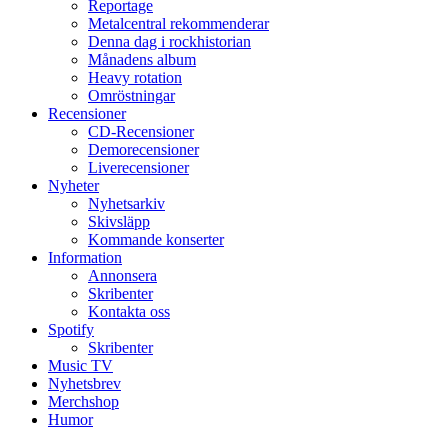
Reportage
Metalcentral rekommenderar
Denna dag i rockhistorian
Månadens album
Heavy rotation
Omröstningar
Recensioner
CD-Recensioner
Demorecensioner
Liverecensioner
Nyheter
Nyhetsarkiv
Skivsläpp
Kommande konserter
Information
Annonsera
Skribenter
Kontakta oss
Spotify
Skribenter
Music TV
Nyhetsbrev
Merchshop
Humor