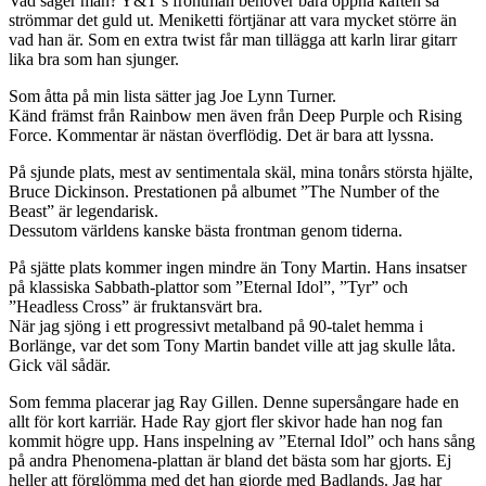
Vad säger man? Y&T’s frontman behöver bara öppna käften så
strömmar det guld ut. Meniketti förtjänar att vara mycket större än
vad han är. Som en extra twist får man tillägga att karln lirar gitarr
lika bra som han sjunger.
Som åtta på min lista sätter jag Joe Lynn Turner.
Känd främst från Rainbow men även från Deep Purple och Rising
Force. Kommentar är nästan överflödig. Det är bara att lyssna.
På sjunde plats, mest av sentimentala skäl, mina tonårs största hjälte,
Bruce Dickinson. Prestationen på albumet ”The Number of the
Beast” är legendarisk.
Dessutom världens kanske bästa frontman genom tiderna.
På sjätte plats kommer ingen mindre än Tony Martin. Hans insatser
på klassiska Sabbath-plattor som ”Eternal Idol”, ”Tyr” och
”Headless Cross” är fruktansvärt bra.
När jag sjöng i ett progressivt metalband på 90-talet hemma i
Borlänge, var det som Tony Martin bandet ville att jag skulle låta.
Gick väl sådär.
Som femma placerar jag Ray Gillen. Denne supersångare hade en
allt för kort karriär. Hade Ray gjort fler skivor hade han nog fan
kommit högre upp. Hans inspelning av ”Eternal Idol” och hans sång
på andra Phenomena-plattan är bland det bästa som har gjorts. Ej
heller att förglömma med det han gjorde med Badlands. Jag har