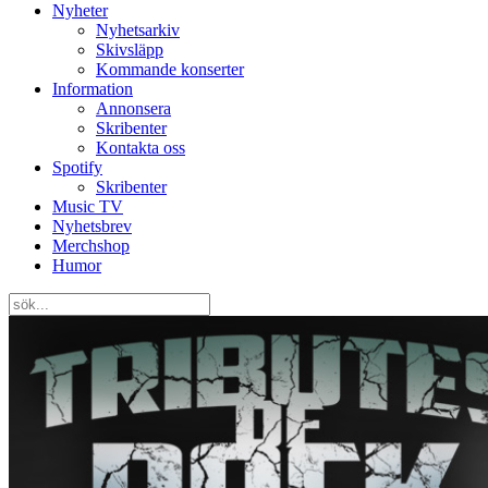
Nyheter
Nyhetsarkiv
Skivsläpp
Kommande konserter
Information
Annonsera
Skribenter
Kontakta oss
Spotify
Skribenter
Music TV
Nyhetsbrev
Merchshop
Humor