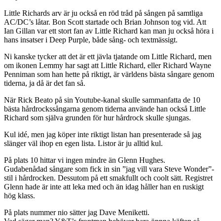
Little Richards arv är ju också en röd tråd på sången på samtliga
AC/DC’s låtar. Bon Scott startade och Brian Johnson tog vid. Att
Ian Gillan var ett stort fan av Little Richard kan man ju också höra i
hans insatser i Deep Purple, både sång- och textmässigt.
Ni kanske tycker att det är ett jävla tjatande om Little Richard, men
om ikonen Lemmy har sagt att Little Richard, eller Richard Wayne
Penniman som han hette på riktigt, är världens bästa sångare genom
tiderna, ja då är det fan så.
När Rick Beato på sin Youtube-kanal skulle sammanfatta de 10
bästa hårdrockssångarna genom tiderna använde han också Little
Richard som själva grunden för hur hårdrock skulle sjungas.
Kul idé, men jag köper inte riktigt listan han presenterade så jag
slänger väl ihop en egen lista. Listor är ju alltid kul.
På plats 10 hittar vi ingen mindre än Glenn Hughes.
Gudabenådad sångare som fick in sin ”jag vill vara Steve Wonder”-
stil i hårdrocken. Dessutom på ett smakfullt och coolt sätt. Registret
Glenn hade är inte att leka med och än idag håller han en ruskigt
hög klass.
På plats nummer nio sätter jag Dave Meniketti.