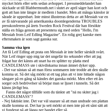
mycket hörts eller setts sedan avhoppet. I pressmeddelandet han
skickade ut till Blabbermouth.net i slutet av april säger han kort och
gott att han inte längre är medlem i bandet. Men att många känslor är
sårade är uppenbart. Inte minst illustreras detta av att Messiah var en
av få närvarande på amerikanska doomlegenderna TROUBLES
presskonferens på årets Sweden Rock Festival där han försökte
ställa en fråga genom att presentera sig med orden "Hello, I'm
Messiah from Leif Edling Magazine". En rolig grej kanske men
eftersmaken är som sagt ganska sur.
Samma visa igen
Att få Leif Edling att prata om Messiah är inte heller särskilt svårt.
När Leif ringer upp mig tar det ungefär tio sekunder efter att jag
frågat hur det känns att snart ha en splitter ny platta med
CANDLEMASS ute i skivdiskarna innan ämnet dyker upp.
- Det var nästan så att man förra sommaren inte trodde att den skulle
komma ut. Så det såg mörkt ut ett tag plus att vi inte hittade någon
sångare på en gång så kändes det ganska mörkt. Men efter ett års
sorger och bedrövelser så börjar man se ljuset i tunneln. Så det
känns jävligt bra.
Fanns det något tillfälle som du tänkte att "nä nu skiter jag i
CANDLEMASS"?
- Nej faktiskt inte. Det var väl snarare så att man undrade om plattan
skulle komma ut. Det har ju sett mörkt ut men inte på ett sånt sätt att
vi funderat på att lägga ner bandet eller så.