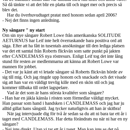
Så då tänkte vi att det blir en platta till och inget mer och precis så
blev det.
Har du överhuvudtaget pratat med honom sedan april 2006?
- Nej det finns ingen anledning.
Ny sångare " ny start
Om sin nye sångare Robert Lowe från amerikanska SOLITUDE
AETURNUS har Leif inte helt överraskande bara positiva ord att
säga. Efter att ha fått in tusentals ansökningar till den lediga platsen
var det ett samtal från Roberts flickvän som satte punkt på jakten
efter CANDLEMASS nya röstresurs. Enligt Leif tog det inte lång
stund för resten av medlemmarna att känna att Robert Lowe var
mannen för jobbet.
- Det var ju känt att vi letade sångare så Roberts flickvän hörde av
sig till mig. Och jag ringde upp honom och snackade och det visade
sig att han var en väldigt trevlig kille med en skön stil och jag
kommer tillbaka till ordet lagspelare.
Vad är det som är hans största kvalitéer som sångare?
- Han har en jäkla känsla i rösten som förmedlar väldigt mycket.
Han passar som hand i handsken i CANDLEMASS och jag har ju
alltid gillat hans sångstil. Jag tycker naturligtvis att han är skitbra!
När jag intervjuade dig för två år sedan sa du att ni bara tar ett år i
taget med CANDLEMASS. Har detta förändrats nu när ni har en ny
sångare?
- Nej inte direkt. Utan vi tar ett år i taget. Man kan inte se det på