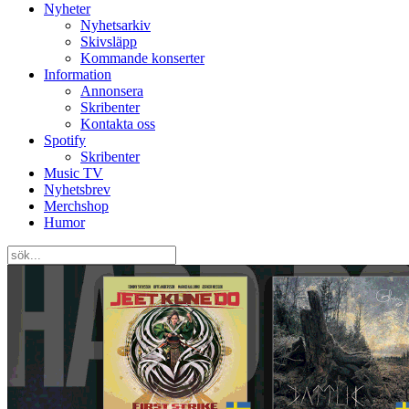
Nyheter
Nyhetsarkiv
Skivsläpp
Kommande konserter
Information
Annonsera
Skribenter
Kontakta oss
Spotify
Skribenter
Music TV
Nyhetsbrev
Merchshop
Humor