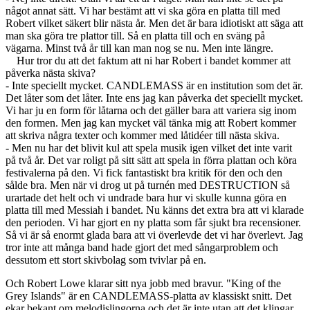
något annat sätt. Vi har bestämt att vi ska göra en platta till med
Robert vilket säkert blir nästa år. Men det är bara idiotiskt att säga att
man ska göra tre plattor till. Så en platta till och en sväng på
vägarna. Minst två år till kan man nog se nu. Men inte längre.
Hur tror du att det faktum att ni har Robert i bandet kommer att
påverka nästa skiva?
- Inte speciellt mycket. CANDLEMASS är en institution som det är.
Det låter som det låter. Inte ens jag kan påverka det speciellt mycket.
Vi har ju en form för låtarna och det gäller bara att variera sig inom
den formen. Men jag kan mycket väl tänka mig att Robert kommer
att skriva några texter och kommer med låtidéer till nästa skiva.
- Men nu har det blivit kul att spela musik igen vilket det inte varit
på två år. Det var roligt på sitt sätt att spela in förra plattan och köra
festivalerna på den. Vi fick fantastiskt bra kritik för den och den
sålde bra. Men när vi drog ut på turnén med DESTRUCTION så
urartade det helt och vi undrade bara hur vi skulle kunna göra en
platta till med Messiah i bandet. Nu känns det extra bra att vi klarade
den perioden. Vi har gjort en ny platta som får sjukt bra recensioner.
Så vi är så enormt glada bara att vi överlevde det vi har överlevt. Jag
tror inte att många band hade gjort det med sångarproblem och
dessutom ett stort skivbolag som tvivlar på en.
Och Robert Lowe klarar sitt nya jobb med bravur. "King of the
Grey Islands" är en CANDLEMASS-platta av klassiskt snitt. Det
ekar bekant om melodislingorna och det är inte utan att det klingar