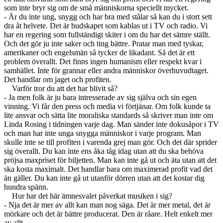
som inte bryr sig om de små människorna speciellt mycket.
- Är du inte ung, snygg och har bra med stålar så kan du i stort sett
dra åt helvete. Det är budskapet som kablas ut i TV och radio. Vi
har en regering som fullständigt skiter i om du har det sämre ställt.
Och det gör ju inte saker och ting bättre. Pratar man med tyskar,
amerikaner och engelsmän så tycker de likadant. Så det är ett
problem överallt. Det finns ingen humanism eller respekt kvar i
samhället. Inte för grannar eller andra människor överhuvudtaget.
Det handlar om jaget och profiten.
Varför tror du att det har blivit så?
- Ja men folk är ju bara intresserade av sig själva och sin egen
vinning. Vi får den press och media vi förtjänar. Om folk kunde ta
lite ansvar och sätta lite moraliska standards så skriver man inte om
Linda Rosing i tidningen varje dag. Man sänder inte dokusåpor i TV
och man har inte unga snygga människor i varje program. Man
skulle inte se till profiten i varenda grej man gör. Och det där sprider
sig överallt. Du kan inte ens åka tåg idag utan att du ska behöva
pröjsa maxpriset för biljetten. Man kan inte gå ut och äta utan att det
ska kosta maximalt. Det handlar bara om maximerad profit vad det
än gäller. Du kan inte gå ut utanför dörren utan att det kostar dig
hundra spänn.
Hur har det här ämnesvalet påverkat musiken i sig?
- Nja det är mer av allt kan man nog säga. Det är mer metal, det är
mörkare och det är bättre producerat. Den är råare. Helt enkelt mer
av allt.