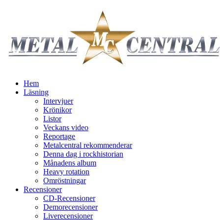
Hem
Läsning
Intervjuer
Krönikor
Listor
Veckans video
Reportage
Metalcentral rekommenderar
Denna dag i rockhistorian
Månadens album
Heavy rotation
Omröstningar
Recensioner
CD-Recensioner
Demorecensioner
Liverecensioner