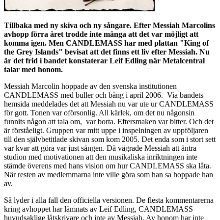
Tillbaka med ny skiva och ny sångare. Efter Messiah Marcolins
avhopp förra året trodde inte många att det var möjligt att
komma igen. Men CANDLEMASS har med plattan "King of
the Grey Islands" bevisat att det finns ett liv efter Messiah. Nu
är det frid i bandet konstaterar Leif Edling när Metalcentral
talar med honom.
Messiah Marcolin hoppade av den svenska institutionen
CANDLEMASS med buller och bång i april 2006. Via bandets
hemsida meddelades det att Messiah nu var ute ur CANDLEMASS
för gott. Tonen var oförsonlig. All kärlek, om det nu någonsin
funnits någon att tala om, var borta. Eftersmaken var bitter. Och det
är förståeligt. Gruppen var mitt uppe i inspelningen av uppföljaren
till den självbetitlade skivan som kom 2005. Det enda som i stort sett
var kvar att göra var just sången. Då vägrade Messiah att äntra
studion med motivationen att den musikaliska inriktningen inte
stämde överens med hans vision om hur CANDLEMASS ska låta.
När resten av medlemmarna inte ville göra som han sa hoppade han
av.
Så lyder i alla fall den officiella versionen. De flesta kommentarerna
kring avhoppet har lämnats av Leif Edling, CANDLEMASS
huvudsaklige låtskrivare och inte av Messiah. Av honom har inte