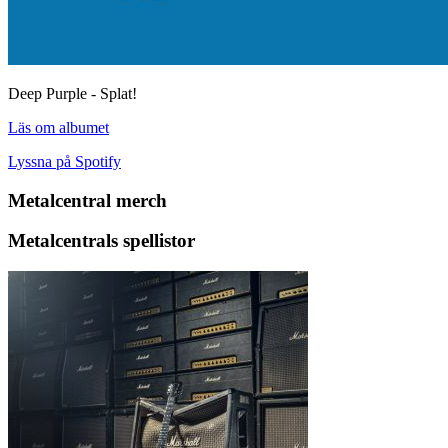
Deep Purple - Splat!
Läs om albumet
Lyssna på Spotify
Metalcentral merch
Metalcentrals spellistor