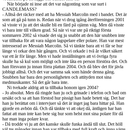
När började ni inse att det var någonting som var surt i
CANDLEMASS?
- Alltså det räcker med att ha Messiah Marcolin med i bandet. Det är
som att gå på tunn is. Redan när vi drog igång återföreningen 2001
så visste vi ju att det skulle bli en färd på ojämn väg. Men då visste
vi bara inte till vilken grad. Så när vi var ute på riktigt första
sommaren 2002 så visade det sig ju snabbt att den här snubben inte
var tillbaka för att vara någon lagspelare eller polare. Han var mest
intresserad av Messiah Marcolin. Så vi tänkte bara att vi får se hur
länge vi orkar den här gången. Och vi orkade i två år vilket säkert
var ett år för länge. Men vi hade inställningen att vi övriga fyra
skulle ha så kul som möjligt och inte låta en person förstöra det. Och
han försvann ju innan förra plattan 2004. Och då blev det för jävla
jobbigt alltså. Och det var samma sak som hände denna gång.
Snubben har bara den personligheten och attityden mot sina
medmusikanter. Så det går bara inte.
Ni tvekade aldrig att ta tillbaka honom igen 2004?
- Jo absolut. Men då ringde han ju och grinade i telefon och bad om
ursäkt och sa att han förstod hur pissigt han hade betett sig. Det har
han ju berättat om i intervjuer så det är inget jag bara hittar på. Han
gjorde en avbön då. Och då tänkte vi att okej då, äntligen har han
fattat att man inte kan bete sig hur som helst mot sina polare för då
har man inga polare kvar.
- Då trodde vi ju att det kanske skulle funka ändå till slut. Det höll
väl tre månader innan han var tillbaka med full kraft och ännu värre.