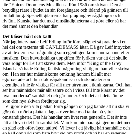
lite "Epicus Doomicus Metallicus" från 1986 om skivan. Den är
betydligt råare i ljudet än sin föregångare och ibland på gränsen till
brutalt tung. Speciellt gitarrerna har prägling av sågklingor och
rivjärn. Kanske har det med omständigheterna att göra eller så har
det med ämnet den behandlar.
Det blåser hårt och kallt
När jag intervjuade Leif Edling inför förra släppet så pratade vi en
hel del om texterna till CANLDEMASS låtar. Då gav Leif intrycket
av att texterna var någonting som egentligen kom i andra hand efter
musiken. Den huvudsakliga uppgiften för lyriken var att det skulle
vara roligt för Leif att skriva dem. Men inför "King of the Grey
Islands" så hade Edling faktiskt någonting viktigare han ville skriva
om. Han ser hur människorna omkring honom bli allt mer
egofixerade och hur dokusåpakändisar och skandaler som
egentligen inte är viktiga får allt mer utrymme i tidningarna. Och han
ser hur människor mår allt sämre och i vissa fall inte klarar av det
nya "moderna" samhället och går under. Och det är i detta ämne
som den nya skivan fördjupar sig.
- Vi gjorde den vita plattan förra gången och jag kände att nu ska vi
göra den mörka plattan. Jag skriver inte med tanke på yttre
omständigheter. Det här handlar om livet rent generellt. Det är inte
lätt att leva i det här samhället. Man kan inte bara gå igenom det med
en glad och oförvägen attityd. Vi lever i ett jävligt hårt samhälle och
en kall omvärld som bara bryr sig om profit och vi har en regering