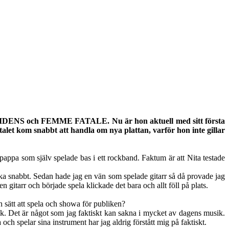
IDENS och FEMME FATALE. Nu är hon aktuell med sitt första
let kom snabbt att handla om nya plattan, varför hon inte gillar
 pappa som själv spelade bas i ett rockband. Faktum är att Nita testade
nska snabbt. Sedan hade jag en vän som spelade gitarr så då provade jag
 gitarr och började spela klickade det bara och allt föll på plats.
ch sätt att spela och showa för publiken?
sik. Det är något som jag faktiskt kan sakna i mycket av dagens musik.
och spelar sina instrument har jag aldrig förstått mig på faktiskt.