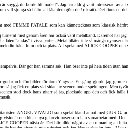
r snygg, du borde bli modell”. Jag har aldrig varit intresserad av att
m vill sjunga så bättre att låta dem göra det! (skratt). Det finns en de
 med FEMME FATALE som kan kännetecknas som klassisk hårdrock.
en jag turnerat med genom åren har också varit metalband. Däremot har j
ta låten “andas” i vissa partier. Metal tillåter inte så många nyanser ut
n och melodin träda fram och ta plats. Att spela med ALICE COOPER och sp
exempelvis. Där gör han samma sak. Han öser inte på hela tiden utan han ta
itarrgudar och förebilder förutom Yngwie. En gång gjorde jag gjorde e
kort så jag fick en plats vid sidan av scenen under spelningen. Men tyvä
enen stod dock hans gitarr så jag plockade upp den och fick hålla i h
 musik.
itarristen ANGEL VIVALDI som spelat bland annat med GUS G. och en
ig visionär och hittar nya gitarrvirtuoser som han samarbetar med. Den hä
 ALICE COOPER nästa år. Det blir alltid något av en utmaning att hitta
är bandet givetvis min prioritet och jag klagar absolut inte. Man vänta