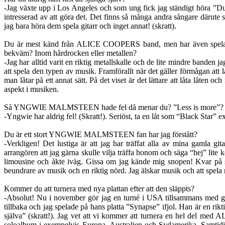
-Jag växte upp i Los Angeles och som ung fick jag ständigt höra ”Du ä
intresserad av att göra det. Det finns så många andra sångare därute so
jag bara höra dem spela gitarr och inget annat! (skratt).
Du är mest känd från ALICE COOPERS band, men har även spelat
bekväm? Inom hårdrocken eller metallen?
-Jag har alltid varit en riktig metallskalle och de lite mindre band
att spela den typen av musik. Framförallt när det gäller förmågan att lå
man låtar på ett annat sätt. På det viset är det lättare att låta låte
aspekt i musiken.
Så YNGWIE MALMSTEEN hade fel då menar du? ”Less is more”?
-Yngwie har aldrig fel! (Skratt!). Seriöst, ta en låt som “Black Star” 
Du är ett stort YNGWIE MALMSTEEN fan har jag förstått?
-Verkligen! Det lustiga är att jag har träffat alla av mina gamla g
arrangören att jag gärna skulle vilja träffa honom och säga “hej” lite 
limousine och åkte iväg. Gissa om jag kände mig snopen! Kvar på sc
beundrare av musik och en riktig nörd. Jag älskar musik och att spela
Kommer du att turnera med nya plattan efter att den släppts?
-Absolut! Nu i november gör jag en turné i USA tillsammans med g
tillbaka och jag spelade på hans platta ”Synapse” ifjol. Han är en rikt
själva” (skratt!). Jag vet att vi kommer att turnera en hel del med
soloalbum i exempelvis Europa, Australien och Sydamerika. Samtidigt 