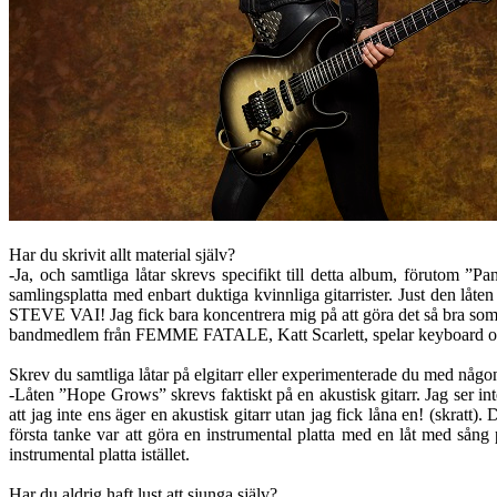
Har du skrivit allt material själv?
-Ja, och samtliga låtar skrevs specifikt till detta album, förutom
samlingsplatta med enbart duktiga kvinnliga gitarrister. Just den låte
STEVE VAI! Jag fick bara koncentrera mig på att göra det så bra som 
bandmedlem från FEMME FATALE, Katt Scarlett, spelar keyboard oc
Skrev du samtliga låtar på elgitarr eller experimenterade du med någon
-Låten ”Hope Grows” skrevs faktiskt på en akustisk gitarr. Jag ser int
att jag inte ens äger en akustisk gitarr utan jag fick låna en! (skratt).
första tanke var att göra en instrumental platta med en låt med så
instrumental platta istället.
Har du aldrig haft lust att sjunga själv?