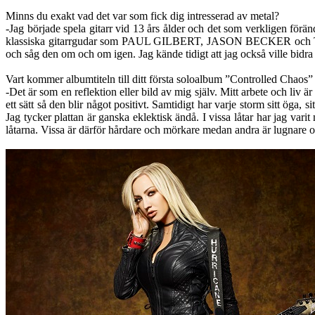
Minns du exakt vad det var som fick dig intresserad av metal?
-Jag började spela gitarr vid 13 års ålder och det som verkligen fö
klassiska gitarrgudar som PAUL GILBERT, JASON BECKER och TO
och såg den om och om igen. Jag kände tidigt att jag också ville b
Vart kommer albumtiteln till ditt första soloalbum ”Controlled Chaos” 
-Det är som en reflektion eller bild av mig själv. Mitt arbete och liv
ett sätt så den blir något positivt. Samtidigt har varje storm sitt öga
Jag tycker plattan är ganska eklektisk ändå. I vissa låtar har jag vari
låtarna. Vissa är därför hårdare och mörkare medan andra är lugnare o