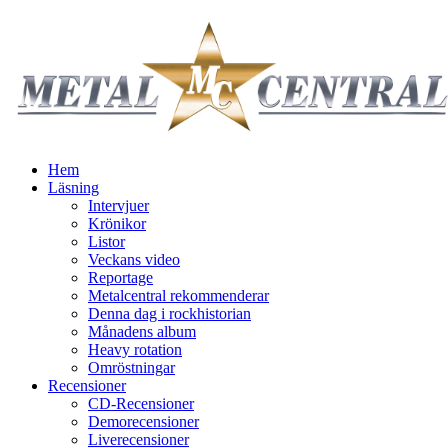
Hem
Läsning
Intervjuer
Krönikor
Listor
Veckans video
Reportage
Metalcentral rekommenderar
Denna dag i rockhistorian
Månadens album
Heavy rotation
Omröstningar
Recensioner
CD-Recensioner
Demorecensioner
Liverecensioner