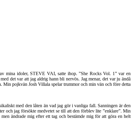
an av mina idoler, STEVE VAI, satte ihop. ”She Rocks Vol. 1” var en
 med det var att jag aldrig hann bli nervös. Jag menar, det var ju ändå
n. Min pojkvän Josh Villala spelar trummor och min vän och före detta
sikaliskt med den låten än vad jag gör i vanliga fall. Sanningen är den
kter och jag försökte medvetet se till att den förblev lite ”enklare”. Min
men ändrade mig efter ett tag och bestämde mig för att göra en helt