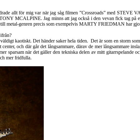
rändrade allt för mig var när jag såg filmen ”Crossroads” med STEVE VA
NY MCALPINE. Jag minns att jag också i den vevan fick tag på
idra till metal-genren precis som exempelvis MARTY FRIEDMAN har gjor
ifrån?
 är väldigt kaotiskt. Det händer saker hela tiden. Det är som en storm so
, sitt center, och där går det långsammare, därav de mer långsammare insla
t mer sparsam när det gäller den tekniska delen av mitt gitarrspelande oc
ch mer fridfulla.