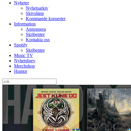
Nyheter
Nyhetsarkiv
Skivsläpp
Kommande konserter
Information
Annonsera
Skribenter
Kontakta oss
Spotify
Skribenter
Music TV
Nyhetsbrev
Merchshop
Humor