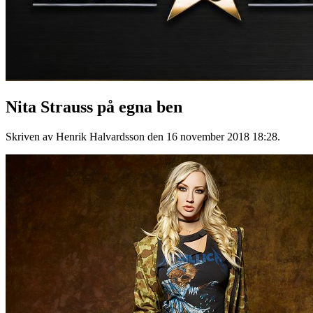
Nita Strauss på egna ben
Skriven av Henrik Halvardsson den
16 november 2018 18:28
.