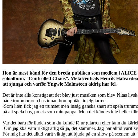
Hon är mest känd för den breda publiken som medlem i ALI
soloalbum, ”Controlled Chaos”. Metalcentrals Henrik Halvardsson
att sjunga och varför Yngwie Malmsteen aldrig har fel.
Det är inte alls konstigt att det blev just musiken som blev Nitas liv
både trummor och bas innan hon upptäckte elgitarren.
-Som liten fick jag ett trumset men insåg ganska snart att spela trumm
på att spela bas, precis som min pappa. Men det kändes inte heller tillr
Var det bara för ljuden som du kunde få ur gitarren eller fann du kärle
-Om jag ska vara riktigt ärlig så ja, det stämmer. Jag har alltid var
För mig har det alltid varit viktigt att bjuda på en show på scenen; att