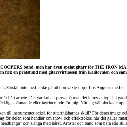
CE COOPERS band, men har även spelat gitarr för THE IRON MA
 fick en pratstund med gitarrvirtuosen från Kalifornien och samta
skall. Särskilt inte med tanke på att hon växte upp i Los Angeles med en
or är hårt arbete. Det var kul att prova på men det intresset tog slut ga
äckligt spännande eller fascinerande för mig. När jag väl plockade upp en
ken till instrumentet också för gitarrhjältarnas skull? För deras image o
it svag för delen som handlar om show och effektsökeri när det gäller mu
 ”headbanga” och slänga med håret. Artister och band som bara står stilla 