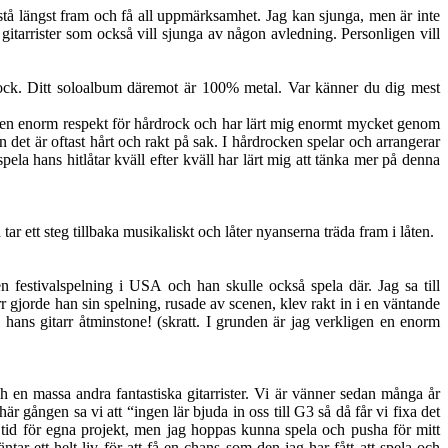
 stå längst fram och få all uppmärksamhet. Jag kan sjunga, men är inte
l gitarrister som också vill sjunga av någon avledning. Personligen vill
 Ditt soloalbum däremot är 100% metal. Var känner du dig mest
ag en enorm respekt för hårdrock och har lärt mig enormt mycket genom
an det är oftast hårt och rakt på sak. I hårdrocken spelar och arrangerar
ela hans hitlåtar kväll efter kväll har lärt mig att tänka mer på denna
r ett steg tillbaka musikaliskt och låter nyanserna träda fram i låten.
n festivalspelning i USA och han skulle också spela där. Jag sa till
rr gjorde han sin spelning, rusade av scenen, klev rakt in i en väntande
ans gitarr åtminstone! (skratt. I grunden är jag verkligen en enorm
 massa andra fantastiska gitarrister. Vi är vänner sedan många år
r gången sa vi att “ingen lär bjuda in oss till G3 så då får vi fixa det
 tid för egna projekt, men jag hoppas kunna spela och pusha för mitt
r ett helt liv för att få en chans som den jag har fått att spela och