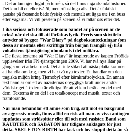
- Det är tämligen lugnt på turnén, så det finns inga skandalhistorier.
Det kan bli en eller två öl, men oftast inga alls. Det är faktiskt
ganska på frestande både fysiskt och mentalt att ligga ute i en buss
efter vägarna. Vi vill prestera på scenen så vi rättar oss efter det.
Lika seriösa och fokuserade som bandet är på scenen är de
också när det ska till att författas lyrik. Precis som skivtiteln
antyder så bygger "War Diary" på dagboksanteckningar (om
dessa är mentala eller skriftliga från början framgår ej) från
vokalistens tjänstgöring utomlands i det militära.
- De flesta texterna på "War Diary" är inspirerade av kapten Frööjds
upplevelser från FN-tjänstgöringen 2009. Vi har två nya låtar på
gång som vi arbetar med. Det är inte säkert att nästa platta kommer
att handla om krig, men vi har två nya texter. En handlar om den
tragiska miljön kring Tjernobyl efter kärnkraftsolyckan. En annan
text handlar om ett av nazisternas ohyggliga brott under andra
världskriget. Texterna är viktiga för att vi kan berätta en del med
dem. Texterna är en del i ett totalkoncept med musik, texter och
framförande.
När man behandlar ett ämne som krig, satt mot en bakgrund
av aggressiv musik, finns alltid en risk att man av vissa antingen
uppfattas som stridspittar eller till och med rasister. Band som
RAUBTIER och SABATON har tidigare anklagats för just
detta. SKELETON BIRTH har tack och lov sluppit detta än så