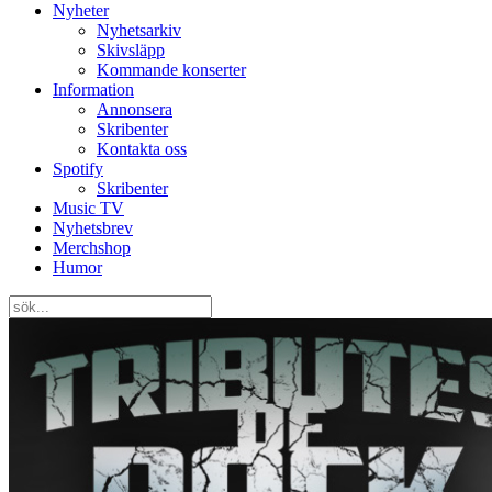
Nyheter
Nyhetsarkiv
Skivsläpp
Kommande konserter
Information
Annonsera
Skribenter
Kontakta oss
Spotify
Skribenter
Music TV
Nyhetsbrev
Merchshop
Humor