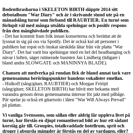
Bodenthrasharna i SKELETON BIRTH släppte 2014 sitt
debutalbum "War Diary" och är i skrivande stund ute på en
månadslång turné som förband till RAUBTIER. En turné som
förlupit väl med många utsålda spelningar och positiv respons
från den månghövdade publiken.
- Det har kommit fram folk innan konserterna och berättat att de
lyssnat in sig på oss via Spotify. Det är också kul att personer i
publiken har ropat och önskat särskilda låtar från vår platta "War
Diary". Det har varit bra spelningar med en hel del headbanging och
nävar i luften, säger rutinerade basisten Jan Lindberg (tidigare i
bland andra SLOWGATE och MANINNYA BLADE).
Chansen att medverka på rundan fick de bland annat tack vare
gemensamma beröringspunkter bandens vokalister emellan.
- Hulkoff (sång/gitarr, RAUBTIER) och Morgan Frööjd
(sång/gitarr, SKELETON BIRTH) har blivit mer bekanta med
varandra genom deras gemensamma intresse för jakt med pilbåge.
Pär spelar ju också ett gitarrsolo i låten "War Will Always Prevail"
på plattan.
Vi vanliga Svenssons, som sällan eller aldrig får uppleva livet på
turné, har förstås en djupt romantiserad bild av hur ett sådant
korståg går till. Groupies, totalkvaddade hotellrum, sprit och
droger i absurda mängder är förstås en del av vardagen, eller?