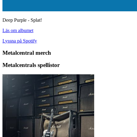
Deep Purple - Splat!
Läs om albumet
Lyssna på Spotify
Metalcentral merch
Metalcentrals spellistor