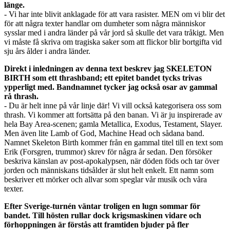
länge.
- Vi har inte blivit anklagade för att vara rasister. MEN om vi blir det
för att några texter handlar om dumheter som några människor
sysslar med i andra länder på vår jord så skulle det vara tråkigt. Men
vi måste få skriva om tragiska saker som att flickor blir bortgifta vid
sju års ålder i andra länder.
Direkt i inledningen av denna text beskrev jag SKELETON
BIRTH som ett thrashband; ett epitet bandet tycks trivas
ypperligt med. Bandnamnet tycker jag också osar av gammal
rå thrash.
- Du är helt inne på vår linje där! Vi vill också kategorisera oss som
thrash. Vi kommer att fortsätta på den banan. Vi är ju inspirerade av
hela Bay Area-scenen; gamla Metallica, Exodus, Testament, Slayer.
Men även lite Lamb of God, Machine Head och sådana band.
Namnet Skeleton Birth kommer från en gammal titel till en text som
Erik (Forsgren, trummor) skrev för några år sedan. Den försöker
beskriva känslan av post-apokalypsen, när döden föds och tar över
jorden och människans tidsålder är slut helt enkelt. Ett namn som
beskriver ett mörker och allvar som speglar vår musik och våra
texter.
Efter Sverige-turnén väntar troligen en lugn sommar för
bandet. Till hösten rullar dock krigsmaskinen vidare och
förhoppningen är förstås att framtiden bjuder på fler