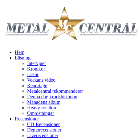
Hem
Läsning
Intervjuer
Krönikor
Listor
Veckans video
Reportage
Metalcentral rekommenderar
Denna dag i rockhistorian
Månadens album
Heavy rotation
Omröstningar
Recensioner
CD-Recensioner
Demorecensioner
Liverecensioner