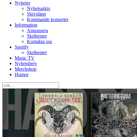
Nyheter
Nyhetsarkiv
Skivsläpp
Kommande konserter
Information
Annonsera
Skribenter
Kontakta oss
Spotify
Skribenter
Music TV
Nyhetsbrev
Merchshop
Humor