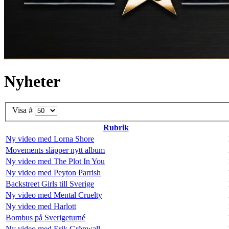
Nyheter
Visa #
Rubrik
Ny video med Lorna Shore
Movements släpper nytt album
Ny video med The Plot In You
Ny video med Peyton Parrish
Backstreet Girls till Sverige
Ny video med Mental Cruelty
Ny video med Harlott
Bombus på Sverigeturné
Ny video med Erik Grönwall