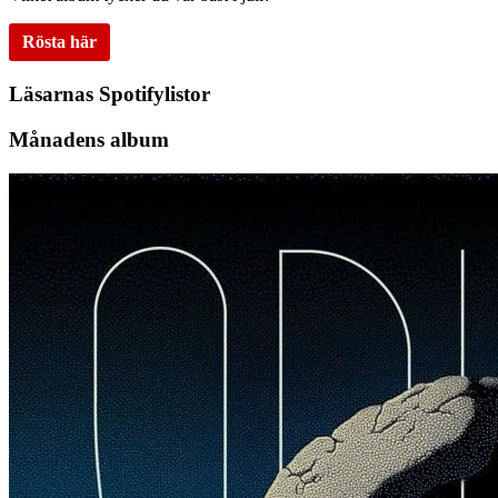
Rösta här
Läsarnas Spotifylistor
Månadens album