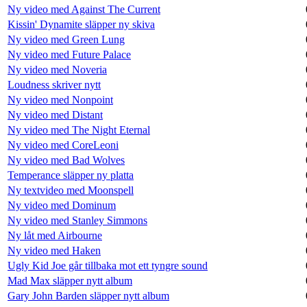
Ny video med Against The Current
Kissin' Dynamite släpper ny skiva
Ny video med Green Lung
Ny video med Future Palace
Ny video med Noveria
Loudness skriver nytt
Ny video med Nonpoint
Ny video med Distant
Ny video med The Night Eternal
Ny video med CoreLeoni
Ny video med Bad Wolves
Temperance släpper ny platta
Ny textvideo med Moonspell
Ny video med Dominum
Ny video med Stanley Simmons
Ny låt med Airbourne
Ny video med Haken
Ugly Kid Joe går tillbaka mot ett tyngre sound
Mad Max släpper nytt album
Gary John Barden släpper nytt album