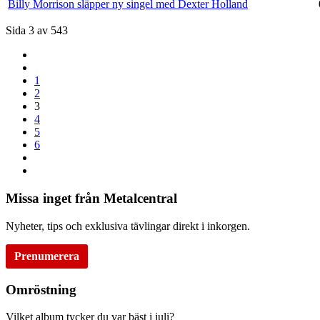
Billy Morrison släpper ny singel med Dexter Holland
Sida 3 av 543
1
2
3
4
5
6
Missa inget från Metalcentral
Nyheter, tips och exklusiva tävlingar direkt i inkorgen.
Prenumerera
Omröstning
Vilket album tycker du var bäst i juli?