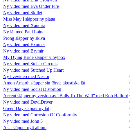
Ny video med Eva Under Fire
Ny video med Skillet
Miss May I släpper ny platta
Ny video med Xandria
Ny låt med Paul Laine
Prong släpper ny skiva
Ny video med Exumer
Ny video med Brymir
My Dying Bride släpper vinylbox
Ny video med Stellar Circuits
Ny video med Stitched Up Heart
Ny livevideo med Nestor
Amon Amarth släpper sin första akustiska låt
Ny video med Social Distortion
Accept släpper ny version av “Balls To The Wall” med Rob Halford
Ny video med DevilDriver
Green Day släpper ny låt
Ny video med Corrosion Of Conformity
Ny video med John 5
Asia släpper nytt album