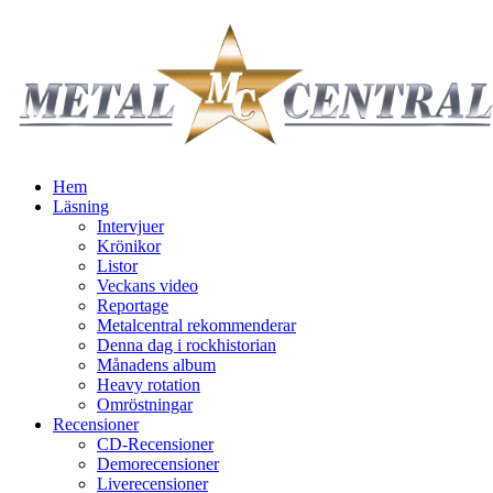
Hem
Läsning
Intervjuer
Krönikor
Listor
Veckans video
Reportage
Metalcentral rekommenderar
Denna dag i rockhistorian
Månadens album
Heavy rotation
Omröstningar
Recensioner
CD-Recensioner
Demorecensioner
Liverecensioner