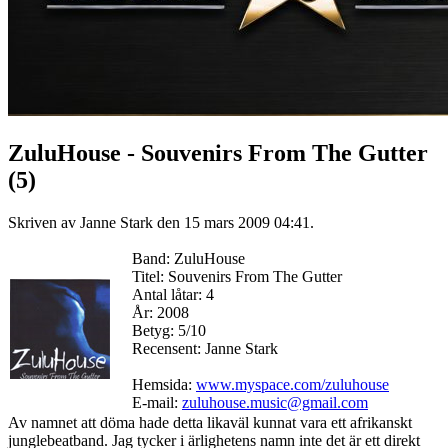
ZuluHouse - Souvenirs From The Gutter
(5)
Skriven av Janne Stark den
15 mars 2009 04:41
.
Band: ZuluHouse
Titel: Souvenirs From The Gutter
Antal låtar: 4
År: 2008
Betyg: 5/10
Recensent: Janne Stark
Hemsida:
www.myspace.com/zuluhouse
E-mail:
zuluhouse.music@gmail.com
Av namnet att döma hade detta likaväl kunnat vara ett afrikanskt
junglebeatband. Jag tycker i ärlighetens namn inte det är ett direkt