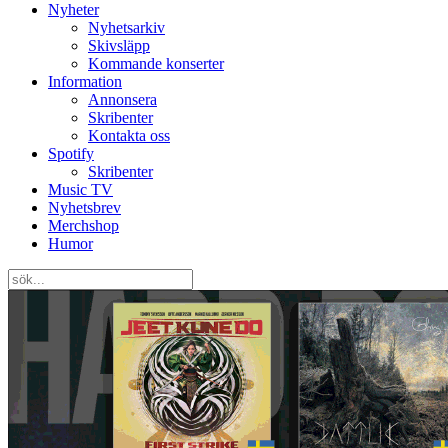
Nyheter
Nyhetsarkiv
Skivsläpp
Kommande konserter
Information
Annonsera
Skribenter
Kontakta oss
Spotify
Skribenter
Music TV
Nyhetsbrev
Merchshop
Humor