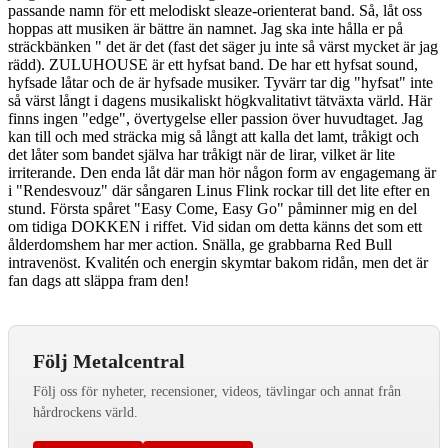
passande namn för ett melodiskt sleaze-orienterat band. Så, låt oss
hoppas att musiken är bättre än namnet. Jag ska inte hålla er på
sträckbänken " det är det (fast det säger ju inte så värst mycket är jag
rädd). ZULUHOUSE är ett hyfsat band. De har ett hyfsat sound,
hyfsade låtar och de är hyfsade musiker. Tyvärr tar dig "hyfsat" inte
så värst långt i dagens musikaliskt högkvalitativt tätväxta värld. Här
finns ingen "edge", övertygelse eller passion över huvudtaget. Jag
kan till och med sträcka mig så långt att kalla det lamt, tråkigt och
det låter som bandet själva har tråkigt när de lirar, vilket är lite
irriterande. Den enda låt där man hör någon form av engagemang är
i "Rendesvouz" där sångaren Linus Flink rockar till det lite efter en
stund. Första spåret "Easy Come, Easy Go" påminner mig en del
om tidiga DOKKEN i riffet. Vid sidan om detta känns det som ett
ålderdomshem har mer action. Snälla, ge grabbarna Red Bull
intravenöst. Kvalitén och energin skymtar bakom ridån, men det är
fan dags att släppa fram den!
Följ Metalcentral
Följ oss för nyheter, recensioner, videos, tävlingar och annat från
hårdrockens värld.