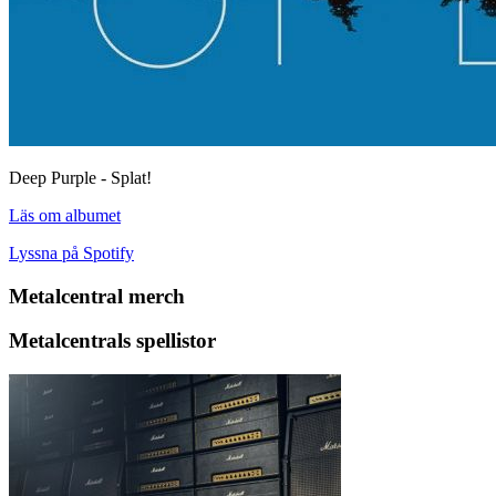
Deep Purple - Splat!
Läs om albumet
Lyssna på Spotify
Metalcentral merch
Metalcentrals spellistor