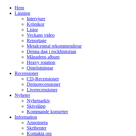
Hem
Läsning
Intervjuer
Krönikor
Listor
Veckans video
Reportage
Metalcentral rekommenderar
Denna dag i rockhistorian
Månadens album
Heavy rotation
Omröstningar
Recensioner
CD-Recensioner
Demorecensioner
Liverecensioner
Nyheter
Nyhetsarkiv
Skivsläpp
Kommande konserter
Information
Annonsera
Skribenter
Kontakta oss