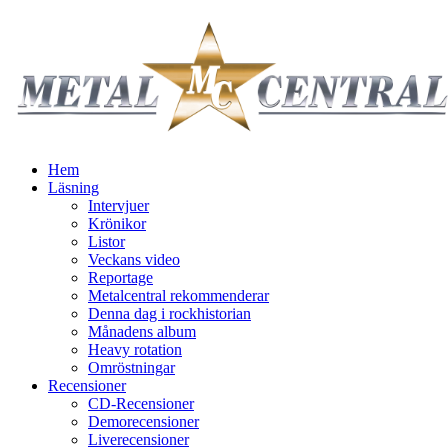
Hem
Läsning
Intervjuer
Krönikor
Listor
Veckans video
Reportage
Metalcentral rekommenderar
Denna dag i rockhistorian
Månadens album
Heavy rotation
Omröstningar
Recensioner
CD-Recensioner
Demorecensioner
Liverecensioner