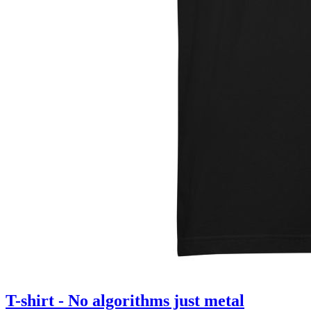
T-shirt - No algorithms just metal