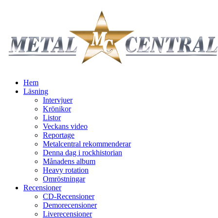
Hem
Läsning
Intervjuer
Krönikor
Listor
Veckans video
Reportage
Metalcentral rekommenderar
Denna dag i rockhistorian
Månadens album
Heavy rotation
Omröstningar
Recensioner
CD-Recensioner
Demorecensioner
Liverecensioner