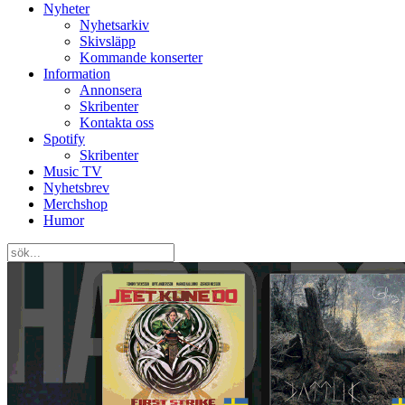
Nyheter
Nyhetsarkiv
Skivsläpp
Kommande konserter
Information
Annonsera
Skribenter
Kontakta oss
Spotify
Skribenter
Music TV
Nyhetsbrev
Merchshop
Humor