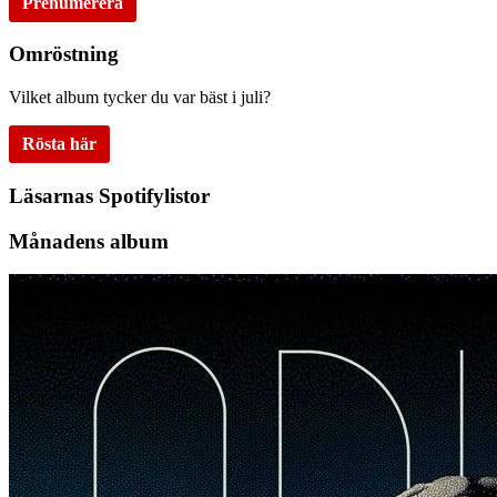
Prenumerera
Omröstning
Vilket album tycker du var bäst i juli?
Rösta här
Läsarnas Spotifylistor
Månadens album