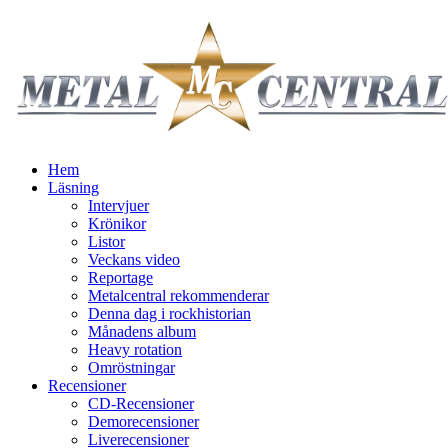
Hem
Läsning
Intervjuer
Krönikor
Listor
Veckans video
Reportage
Metalcentral rekommenderar
Denna dag i rockhistorian
Månadens album
Heavy rotation
Omröstningar
Recensioner
CD-Recensioner
Demorecensioner
Liverecensioner