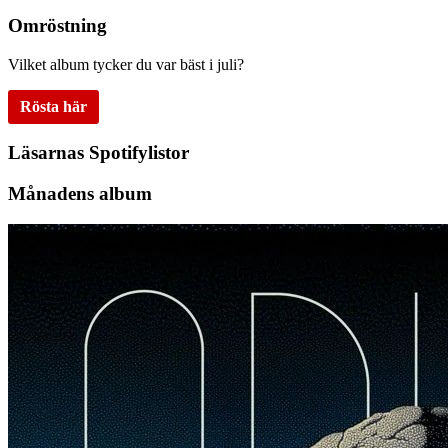
Omröstning
Vilket album tycker du var bäst i juli?
Rösta här
Läsarnas Spotifylistor
Månadens album