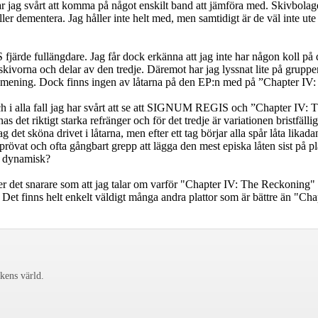
jag svårt att komma på något enskilt band att jämföra med. Skivbo
mentera. Jag håller inte helt med, men samtidigt är de väl inte ute 
de fullängdare. Jag får dock erkänna att jag inte har någon koll på d
ch delar av den tredje. Däremot har jag lyssnat lite på gruppens E
itiv mening. Dock finns ingen av låtarna på den EP:n med på ”Chapter I
 och i alla fall jag har svårt att se att SIGNUM REGIS och ”Chapter IV:
s det riktigt starka refränger och för det tredje är variationen bristfäl
g det sköna drivet i låtarna, men efter ett tag börjar alla spår låta likad
prövat och ofta gångbart grepp att lägga den mest episka låten sist på pl
r dynamisk?
det snarare som att jag talar om varför "Chapter IV: The Reckoning" i
. Det finns helt enkelt väldigt många andra plattor som är bättre än "C
ckens värld.