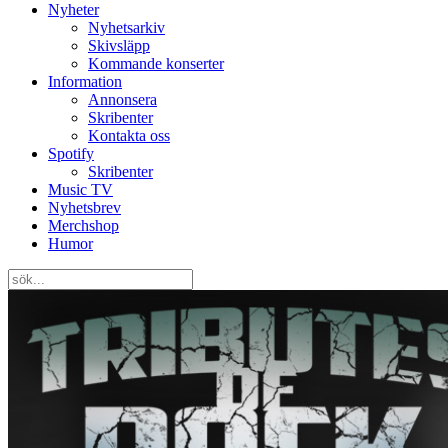
Nyheter
Nyhetsarkiv
Skivsläpp
Kommande konserter
Information
Annonsera
Skribenter
Kontakta oss
Spotify
Skribenter
Music TV
Nyhetsbrev
Merchshop
Humor