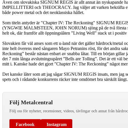
Även om slovakiska SIGNUM REGIS är allt annat än nyskapande har 
IMPELLITTERI och THEOCRACY. Jag väljer att varken bekräfta eller de
både power metal och det neoklassiska hållet.
Som titeln antyder är "Chapter IV: The Reckoning" SIGNUM REGIS fjär
(YNGWIE MALMSTEEN, JOHN NORUM) sjöng på de två första skivorna o
helt ok, där framför allt öppningslåten ”Living Well” stack ut i pos
Slovakien får väl anses som ett u-land när det gäller hårdrock/metal
inte helt överens med sångaren Mayo Petranins röst, för det andra sakna
Reckoning” består nästan enbart av snabba låtar. Till en början gillar ja
det 7 min långa avslutningsspåret ”Bells are Tolling”. Det är ett väl be
mitt i. Kanske hade det gjort ”Chapter IV: The Reckoning” något me
Det kanske låter som att jag sågar SIGNUM REGIS insats, men jag ser 
spets och i rådande konkurrens räcker inte omdömet bra särskilt långt
Följ Metalcentral
Följ oss för nyheter, recensioner, videos, tävlingar och annat från hårdro
Facebook
Instagram