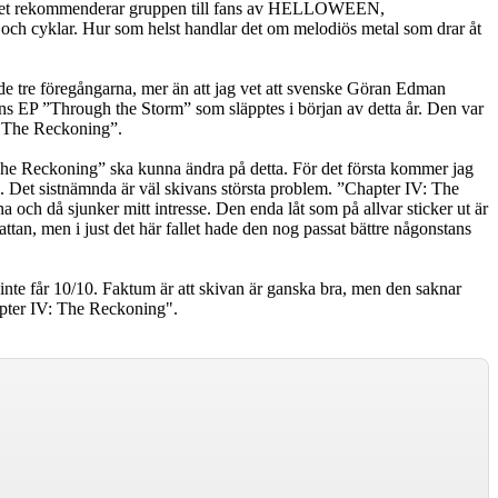
laget rekommenderar gruppen till fans av HELLOWEEN,
och cyklar. Hur som helst handlar det om melodiös metal som drar åt
e tre föregångarna, mer än att jag vet att svenske Göran Edman
P ”Through the Storm” som släpptes i början av detta år. Den var
V: The Reckoning”.
 The Reckoning” ska kunna ändra på detta. För det första kommer jag
lig. Det sistnämnda är väl skivans största problem. ”Chapter IV: The
ana och då sjunker mitt intresse. Den enda låt som på allvar sticker ut är
attan, men i just det här fallet hade den nog passat bättre någonstans
nte får 10/10. Faktum är att skivan är ganska bra, men den saknar
hapter IV: The Reckoning".