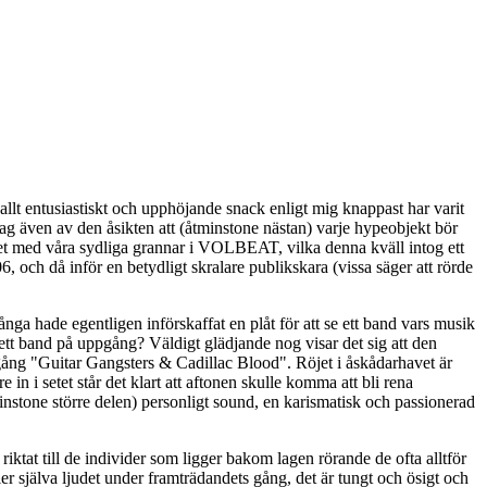
 allt entusiastiskt och upphöjande snack enligt mig knappast har varit
 jag även av den åsikten att (åtminstone nästan) varje hypeobjekt bör
fallet med våra sydliga grannar i VOLBEAT, vilka denna kväll intog ett
 och då inför en betydligt skralare publikskara (vissa säger att rörde
ga hade egentligen införskaffat en plåt för att se ett band vars musik
 hett band på uppgång? Väldigt glädjande nog visar det sig att den
 igång "Guitar Gangsters & Cadillac Blood". Röjet i åskådarhavet är
 i setet står det klart att aftonen skulle komma att bli rena
tminstone större delen) personligt sound, en karismatisk och passionerad
ktat till de individer som ligger bakom lagen rörande de ofta alltför
ler själva ljudet under framträdandets gång, det är tungt och ösigt och