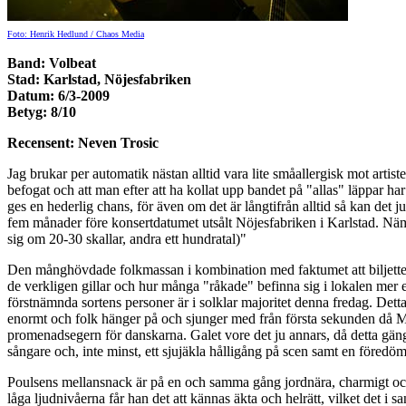
Foto: Henrik Hedlund / Chaos Media
Band: Volbeat
Stad: Karlstad, Nöjesfabriken
Datum: 6/3-2009
Betyg: 8/10
Recensent: Neven Trosic
Jag brukar per automatik nästan alltid vara lite småallergisk mot artis
befogat och att man efter att ha kollat upp bandet på "allas" läppar ha
ges en hederlig chans, för även om det är långtifrån alltid så kan det 
fem månader före konsertdatumet utsålt Nöjesfabriken i Karlstad. Nämna
sig om 20-30 skallar, andra ett hundratal)"
Den månghövdade folkmassan i kombination med faktumet att biljetterna 
de verkligen gillar och hur många "råkade" befinna sig i lokalen mer el
förstnämnda sortens personer är i solklar majoritet denna fredag. Dett
enormt och folk hänger på och sjunger med från första sekunden då Mich
promenadsegern för danskarna. Galet vore det ju annars, då detta gäng m
sångare och, inte minst, ett sjujäkla hålligång på scen samt en föredö
Poulsens mellansnack är på en och samma gång jordnära, charmigt och u
låga ljudnivåerna får han det att kännas äkta och helrätt, vilket det i 