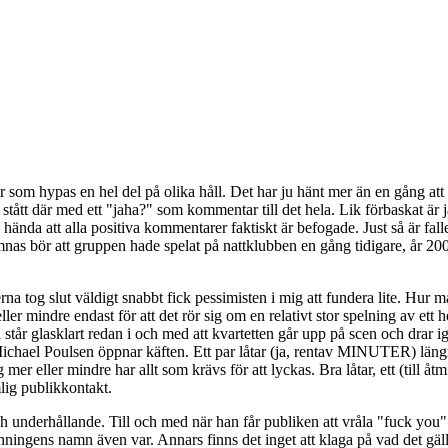
ter som hypas en hel del på olika håll. Det har ju hänt mer än en gång att
r stått där med ett "jaha?" som kommentar till det hela. Lik förbaskat är
ju hända att alla positiva kommentarer faktiskt är befogade. Just så är 
s bör att gruppen hade spelat på nattklubben en gång tidigare, år 2006,
tog slut väldigt snabbt fick pessimisten i mig att fundera lite. Hur mån
ler mindre endast för att det rör sig om en relativt stor spelning av ett
a står glasklart redan i och med att kvartetten går upp på scen och drar
ael Poulsen öppnar käften. Ett par låtar (ja, rentav MINUTER) längre in
er eller mindre har allt som krävs för att lyckas. Bra låtar, ett (till å
mlig publikkontakt.
nderhållande. Till och med när han får publiken att vråla "fuck you" ri
sanningens namn även var. Annars finns det inget att klaga på vad det gäl