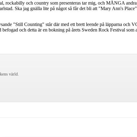
tal, rockabilly och country som presenteras tar mig, och MÅNGA andra, 
Karlstad. Ska jag gnälla lite på något så får det bli att "Mary Ann's Pla
lysande "Still Counting" står där med ett brett leende på läpparna och
rad befogad och detta är en bokning på årets Sweden Rock Festival som ab
ckens värld.