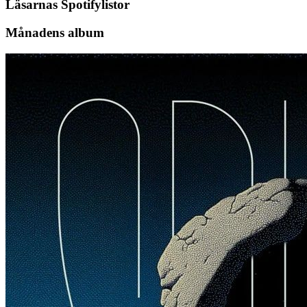
Läsarnas Spotifylistor
Månadens album