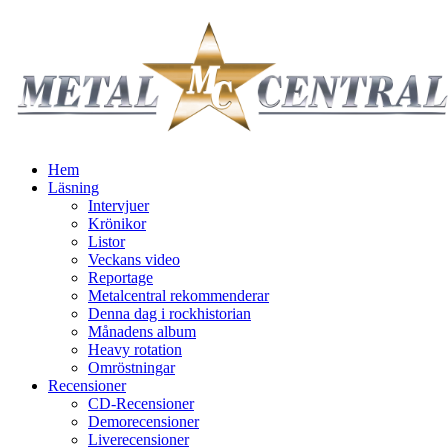
Hem
Läsning
Intervjuer
Krönikor
Listor
Veckans video
Reportage
Metalcentral rekommenderar
Denna dag i rockhistorian
Månadens album
Heavy rotation
Omröstningar
Recensioner
CD-Recensioner
Demorecensioner
Liverecensioner