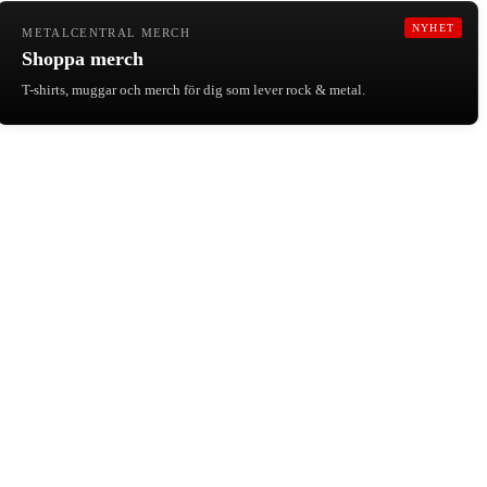
NYHET
METALCENTRAL MERCH
Shoppa merch
T-shirts, muggar och merch för dig som lever rock & metal.