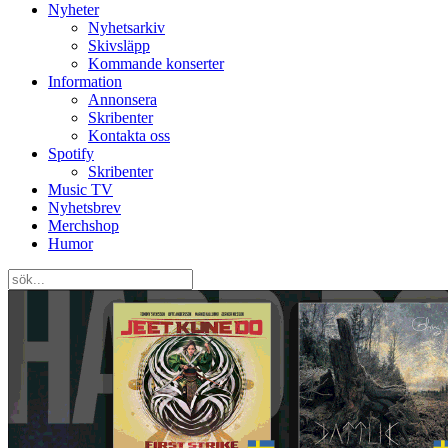
Nyheter
Nyhetsarkiv
Skivsläpp
Kommande konserter
Information
Annonsera
Skribenter
Kontakta oss
Spotify
Skribenter
Music TV
Nyhetsbrev
Merchshop
Humor