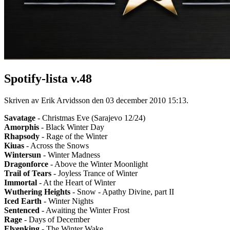
Spotify-lista v.48
Skriven av Erik Arvidsson den
03 december 2010 15:13
.
Savatage
- Christmas Eve (Sarajevo 12/24)
Amorphis
- Black Winter Day
Rhapsody
- Rage of the Winter
Kiuas
- Across the Snows
Wintersun
- Winter Madness
Dragonforce
- Above the Winter Moonlight
Trail of Tears
- Joyless Trance of Winter
Immortal
- At the Heart of Winter
Wuthering Heights
- Snow - Apathy Divine, part II
Iced Earth
- Winter Nights
Sentenced
- Awaiting the Winter Frost
Rage
- Days of December
Elvenking
- The Winter Wake