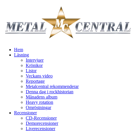
Hem
Läsning
Intervjuer
Krönikor
Listor
Veckans video
Reportage
Metalcentral rekommenderar
Denna dag i rockhistorian
Månadens album
Heavy rotation
Omröstningar
Recensioner
CD-Recensioner
Demorecensioner
Liverecensioner