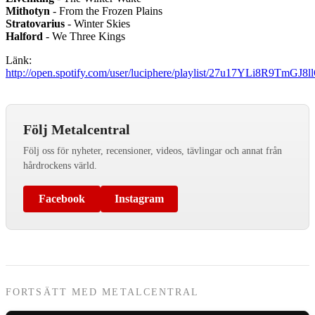
Mithotyn
- From the Frozen Plains
Stratovarius
- Winter Skies
Halford
- We Three Kings
Länk:
http://open.spotify.com/user/luciphere/playlist/27u17YLi8R9TmGJ
Följ Metalcentral
Följ oss för nyheter, recensioner, videos, tävlingar och annat från
hårdrockens värld.
Facebook
Instagram
FORTSÄTT MED METALCENTRAL