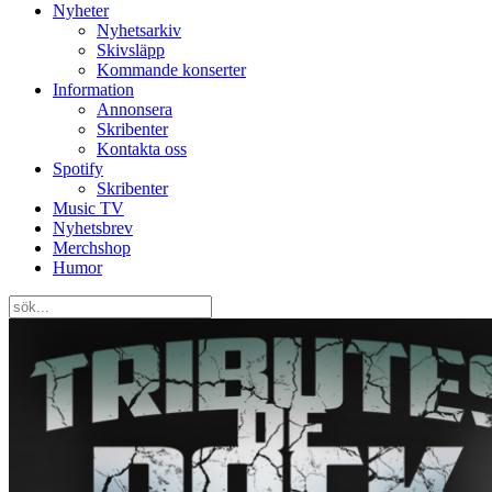
Nyheter
Nyhetsarkiv
Skivsläpp
Kommande konserter
Information
Annonsera
Skribenter
Kontakta oss
Spotify
Skribenter
Music TV
Nyhetsbrev
Merchshop
Humor