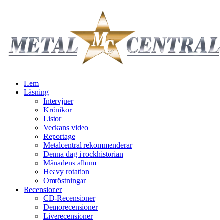
Hem
Läsning
Intervjuer
Krönikor
Listor
Veckans video
Reportage
Metalcentral rekommenderar
Denna dag i rockhistorian
Månadens album
Heavy rotation
Omröstningar
Recensioner
CD-Recensioner
Demorecensioner
Liverecensioner