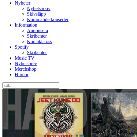
Nyheter
Nyhetsarkiv
Skivsläpp
Kommande konserter
Information
Annonsera
Skribenter
Kontakta oss
Spotify
Skribenter
Music TV
Nyhetsbrev
Merchshop
Humor