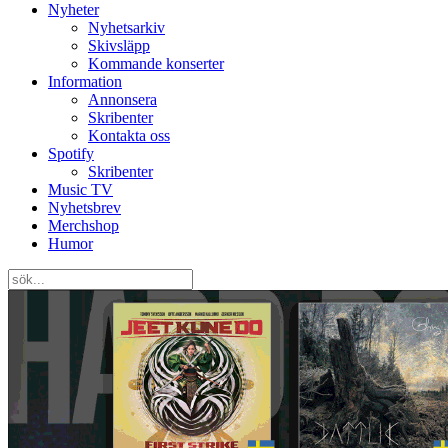
Nyheter
Nyhetsarkiv
Skivsläpp
Kommande konserter
Information
Annonsera
Skribenter
Kontakta oss
Spotify
Skribenter
Music TV
Nyhetsbrev
Merchshop
Humor