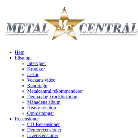
Hem
Läsning
Intervjuer
Krönikor
Listor
Veckans video
Reportage
Metalcentral rekommenderar
Denna dag i rockhistorian
Månadens album
Heavy rotation
Omröstningar
Recensioner
CD-Recensioner
Demorecensioner
Liverecensioner