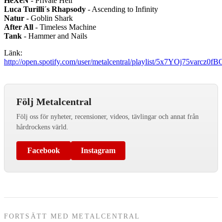
HeXeN
- Private Hell
Luca Turilli´s Rhapsody
- Ascending to Infinity
Natur
- Goblin Shark
After All
- Timeless Machine
Tank
- Hammer and Nails
Länk:
http://open.spotify.com/user/metalcentral/playlist/5x7YOj75varcz0f
Följ Metalcentral
Följ oss för nyheter, recensioner, videos, tävlingar och annat från
hårdrockens värld.
Facebook
Instagram
FORTSÄTT MED METALCENTRAL