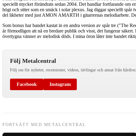
speciellt mycket förändrats sedan 2004. Det handlar fortfarande om 
högt och sitter som en smäck i solar plexus. Jag diggar speciellt spå
del likheter med just AMON AMARTH i gitarrernas melodiarbete. Det
Som bonus har bandet kastat in en andra version av spår tre ("The Red a
är förmodligen att nå en bredare publik och visst, det fungerar säkert
övertygna vänner av melodisk döds. I mina öron låter inte bandet riktig
Följ Metalcentral
Följ oss för nyheter, recensioner, videos, tävlingar och annat från hårdro
Facebook
Instagram
FORTSÄTT MED METALCENTRAL