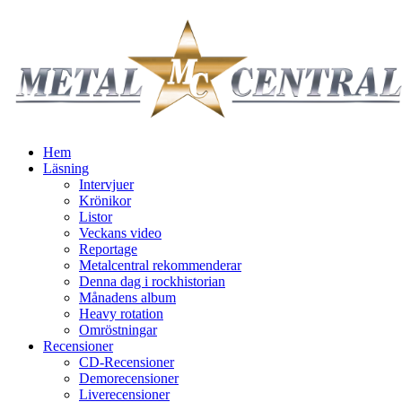
Hem
Läsning
Intervjuer
Krönikor
Listor
Veckans video
Reportage
Metalcentral rekommenderar
Denna dag i rockhistorian
Månadens album
Heavy rotation
Omröstningar
Recensioner
CD-Recensioner
Demorecensioner
Liverecensioner