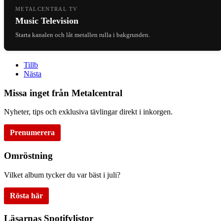
METALCENTRAL TV
Music Television
Starta kanalen och låt metallen rulla i bakgrunden.
Tillb
Nästa
Missa inget från Metalcentral
Nyheter, tips och exklusiva tävlingar direkt i inkorgen.
Prenumerera
Omröstning
Vilket album tycker du var bäst i juli?
Rösta här
Läsarnas Spotifylistor