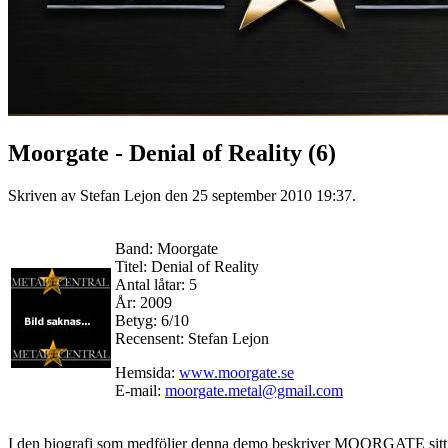
Moorgate - Denial of Reality (6)
Skriven av Stefan Lejon den
25 september 2010 19:37
.
Band: Moorgate
Titel: Denial of Reality
Antal låtar: 5
År: 2009
Betyg: 6/10
Recensent: Stefan Lejon
Hemsida:
www.moorgate.se
E-mail:
moorgate.metal@gmail.com
I den biografi som medföljer denna demo beskriver MOORGATE sitt tid