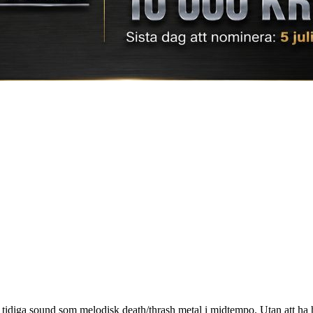
iga sound som melodisk death/thrash metal i midtempo. Utan att ha hör