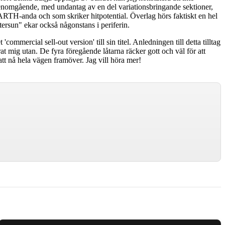
genomgående, med undantag av en del variationsbringande sektioner,
MARTH-anda och som skriker hitpotential. Överlag hörs faktiskt en hel
sun" ekar också någonstans i periferin.
mercial sell-out version' till sin titel. Anledningen till detta tilltag
t mig utan. De fyra föregående låtarna räcker gott och väl för att
att nå hela vägen framöver. Jag vill höra mer!