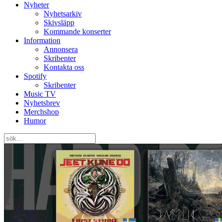
Nyheter
Nyhetsarkiv
Skivsläpp
Kommande konserter
Information
Annonsera
Skribenter
Kontakta oss
Spotify
Skribenter
Music TV
Nyhetsbrev
Merchshop
Humor