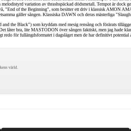
en melodistyrd variation av thrashspäckad dödsmetall. Tempot är dock 
r två, "End of the Beginning", som besitter ett driv i klassisk AMON A
samma gäller sången. Klassiska DAWN och deras mästerliga "Slaughter
nd the Black") som kryddats med mesig rensång och förärats tillägget 'com
. Det låter bra, lite MASTODON över sången faktiskt, men jag hade klara
t redo för fullängdsformatet i dagsläget men de har definitivt potential 
ckens värld.