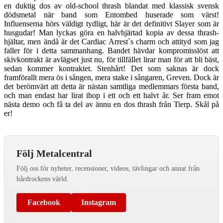
en duktig dos av old-school thrash blandat med klassisk svensk
dödsmetal när band som Entombed huserade som värst!
Influenserna hörs väldigt tydligt, här är det definitivt Slayer som är
husgudar! Man lyckas göra en halvhjärtad kopia av dessa thrash-
hjältar, men ändå är det Cardiac Arrest`s charm och attityd som jag
faller för i detta sammanhang. Bandet hävdar kompromisslöst att
skivkontrakt är avlägset just nu, för tillfället lirar man för att bli bäst,
sedan kommer kontraktet. Stenhårt! Det som saknas är dock
framförallt mera ös i sången, mera stake i sångaren, Greven. Dock är
det berömvärt att detta är nästan samtliga medlemmars första band,
och man endast har lirat ihop i ett och ett halvt år. Ser fram emot
nästa demo och få ta del av ännu en dos thrash från Tierp. Skål på
er!
Följ Metalcentral
Följ oss för nyheter, recensioner, videos, tävlingar och annat från
hårdrockens värld.
Facebook
Instagram