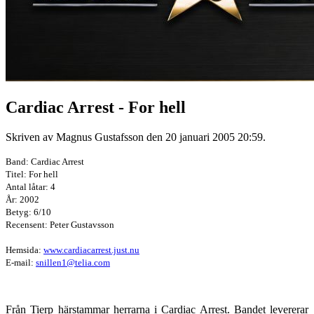
Cardiac Arrest - For hell
Skriven av Magnus Gustafsson den
20 januari 2005 20:59
.
Band: Cardiac Arrest
Titel: For hell
Antal låtar: 4
År: 2002
Betyg: 6/10
Recensent: Peter Gustavsson
Hemsida:
www.cardiacarrest.just.nu
E-mail:
snillen1@telia.com
Från Tierp härstammar herrarna i Cardiac Arrest. Bandet levererar