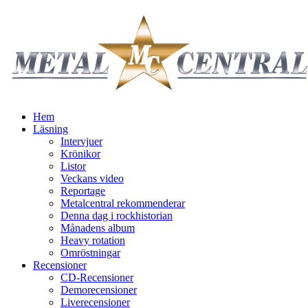
Hem
Läsning
Intervjuer
Krönikor
Listor
Veckans video
Reportage
Metalcentral rekommenderar
Denna dag i rockhistorian
Månadens album
Heavy rotation
Omröstningar
Recensioner
CD-Recensioner
Demorecensioner
Liverecensioner