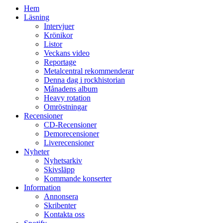
Hem
Läsning
Intervjuer
Krönikor
Listor
Veckans video
Reportage
Metalcentral rekommenderar
Denna dag i rockhistorian
Månadens album
Heavy rotation
Omröstningar
Recensioner
CD-Recensioner
Demorecensioner
Liverecensioner
Nyheter
Nyhetsarkiv
Skivsläpp
Kommande konserter
Information
Annonsera
Skribenter
Kontakta oss