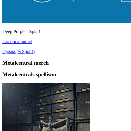
Deep Purple - Splat!
Läs om albumet
Lyssna på Spotify
Metalcentral merch
Metalcentrals spellistor