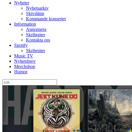
Nyheter
Nyhetsarkiv
Skivsläpp
Kommande konserter
Information
Annonsera
Skribenter
Kontakta oss
Spotify
Skribenter
Music TV
Nyhetsbrev
Merchshop
Humor