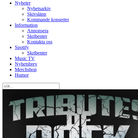
Nyheter
Nyhetsarkiv
Skivsläpp
Kommande konserter
Information
Annonsera
Skribenter
Kontakta oss
Spotify
Skribenter
Music TV
Nyhetsbrev
Merchshop
Humor