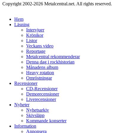
Copyright 2002-2026 Metalcentral.net. All rights reserved.
Hem
Läsning
Intervjuer
Krönikor
Listor
Veckans video
Reportage
Metalcentral rekommenderar
Denna dag i rockhistorian
Månadens album
Heavy rotation
Omröstningar
Recensioner
CD-Recensioner
Demorecensioner
Liverecensioner
Nyheter
Nyhetsarkiv
Skivsläpp
Kommande konserter
Information
Annonsera