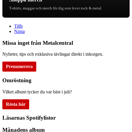
T-shirts, muggar och merch för dig som lever rock & metal.
Tillb
Nästa
Missa inget från Metalcentral
Nyheter, tips och exklusiva tävlingar direkt i inkorgen.
Prenumerera
Omröstning
Vilket album tycker du var bäst i juli?
Rösta här
Läsarnas Spotifylistor
Månadens album