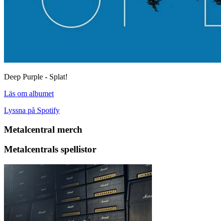
Deep Purple - Splat!
Läs om albumet
Lyssna på Spotify
Metalcentral merch
Metalcentrals spellistor