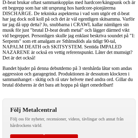
D-beat brukar oftast sammankopplas med hardcore/kängpunk och är
ett begrepp som har sitt ursprung hos hardcore-pionjärerna
DISCHARGE. De tekniska aspekterna i vad som utgör ett d-beat
har jag dock noll koll på och det är väl egentligen skitsamma. Varför
tar jag då upp detta? Jo, snubbarna i CRAWL kallar nämligen sin
musik för just "brutal D-beat death metal" och lägger därmed vikt
vid begreppet. Personligen skulle jag enklast beskriva soundet på "I:
Serpents" som ett amalgam av Sthlmsdöds ala tidigt 90-tal,
NAPALM DEATH och SKITSYSTEM. Sentida IMPALED
NAZARENE är också en vettig referenspunkt. Låter det mumsigt?
Det är det också!
Bandet bjuder på denna debutdemo på 3 stenhårda låtar som andas
aggression och garagegrind. Produktionen är dessutom klockren i
sammanhanget - skitig och rå utav helvete med andra ord. Gillar du
brutal dödsrens är det bara att hoppa på tåget omedelbart!
Följ Metalcentral
Följ oss för nyheter, recensioner, videos, tävlingar och annat från
hårdrockens värld.