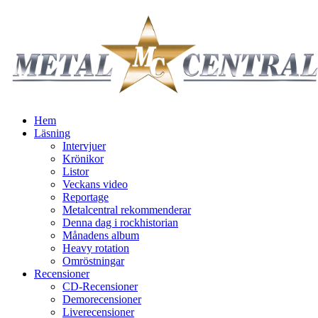
Hem
Läsning
Intervjuer
Krönikor
Listor
Veckans video
Reportage
Metalcentral rekommenderar
Denna dag i rockhistorian
Månadens album
Heavy rotation
Omröstningar
Recensioner
CD-Recensioner
Demorecensioner
Liverecensioner