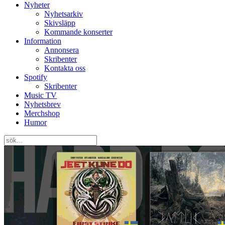
Nyheter
Nyhetsarkiv
Skivsläpp
Kommande konserter
Information
Annonsera
Skribenter
Kontakta oss
Spotify
Skribenter
Music TV
Nyhetsbrev
Merchshop
Humor