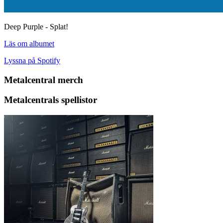
Deep Purple - Splat!
Läs om albumet
Lyssna på Spotify
Metalcentral merch
Metalcentrals spellistor