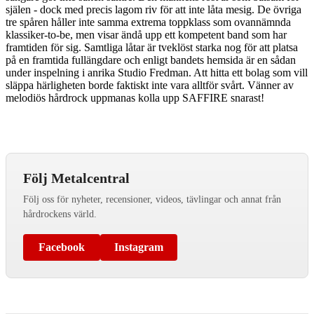
själen - dock med precis lagom riv för att inte låta mesig. De övriga
tre spåren håller inte samma extrema toppklass som ovannämnda
klassiker-to-be, men visar ändå upp ett kompetent band som har
framtiden för sig. Samtliga låtar är tveklöst starka nog för att platsa
på en framtida fullängdare och enligt bandets hemsida är en sådan
under inspelning i anrika Studio Fredman. Att hitta ett bolag som vill
släppa härligheten borde faktiskt inte vara alltför svårt. Vänner av
melodiös hårdrock uppmanas kolla upp SAFFIRE snarast!
Följ Metalcentral
Följ oss för nyheter, recensioner, videos, tävlingar och annat från
hårdrockens värld.
Facebook
Instagram