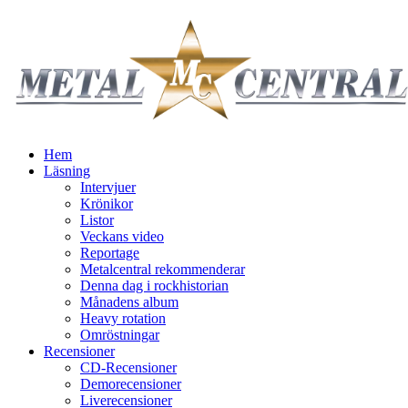
Hem
Läsning
Intervjuer
Krönikor
Listor
Veckans video
Reportage
Metalcentral rekommenderar
Denna dag i rockhistorian
Månadens album
Heavy rotation
Omröstningar
Recensioner
CD-Recensioner
Demorecensioner
Liverecensioner