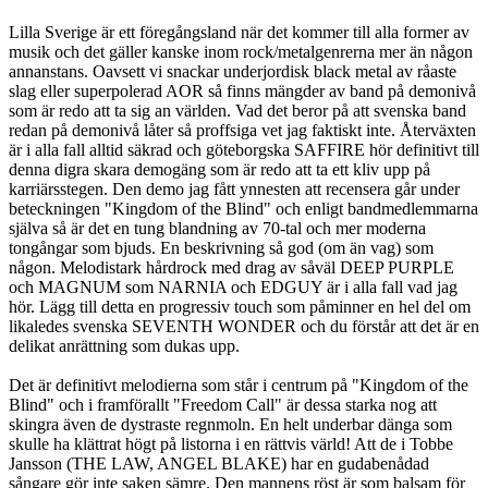
Lilla Sverige är ett föregångsland när det kommer till alla former av
musik och det gäller kanske inom rock/metalgenrerna mer än någon
annanstans. Oavsett vi snackar underjordisk black metal av råaste
slag eller superpolerad AOR så finns mängder av band på demonivå
som är redo att ta sig an världen. Vad det beror på att svenska band
redan på demonivå låter så proffsiga vet jag faktiskt inte. Återväxten
är i alla fall alltid säkrad och göteborgska SAFFIRE hör definitivt till
denna digra skara demogäng som är redo att ta ett kliv upp på
karriärsstegen. Den demo jag fått ynnesten att recensera går under
beteckningen "Kingdom of the Blind" och enligt bandmedlemmarna
själva så är det en tung blandning av 70-tal och mer moderna
tongångar som bjuds. En beskrivning så god (om än vag) som
någon. Melodistark hårdrock med drag av såväl DEEP PURPLE
och MAGNUM som NARNIA och EDGUY är i alla fall vad jag
hör. Lägg till detta en progressiv touch som påminner en hel del om
likaledes svenska SEVENTH WONDER och du förstår att det är en
delikat anrättning som dukas upp.
Det är definitivt melodierna som står i centrum på "Kingdom of the
Blind" och i framförallt "Freedom Call" är dessa starka nog att
skingra även de dystraste regnmoln. En helt underbar dänga som
skulle ha klättrat högt på listorna i en rättvis värld! Att de i Tobbe
Jansson (THE LAW, ANGEL BLAKE) har en gudabenådad
sångare gör inte saken sämre. Den mannens röst är som balsam för