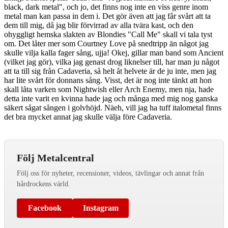
black, dark metal", och jo, det finns nog inte en viss genre inom
metal man kan passa in dem i. Det gör även att jag får svårt att ta
dem till mig, då jag blir förvirrad av alla tvära kast, och den
ohyggligt hemska slakten av Blondies "Call Me" skall vi tala tyst
om. Det låter mer som Courtney Love på snedtripp än något jag
skulle vilja kalla fager sång, ujja! Okej, gillar man band som Ancient
(vilket jag gör), vilka jag genast drog liknelser till, har man ju något
att ta till sig från Cadaveria, så helt åt helvete är de ju inte, men jag
har lite svårt för donnans sång. Visst, det är nog inte tänkt att hon
skall låta varken som Nightwish eller Arch Enemy, men nja, hade
detta inte varit en kvinna hade jag och många med mig nog ganska
säkert sågat sången i golvhöjd. Näeh, vill jag ha tuff italometal finns
det bra mycket annat jag skulle välja före Cadaveria.
Följ Metalcentral
Följ oss för nyheter, recensioner, videos, tävlingar och annat från
hårdrockens värld.
Facebook
Instagram