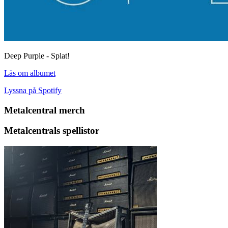
Deep Purple - Splat!
Läs om albumet
Lyssna på Spotify
Metalcentral merch
Metalcentrals spellistor