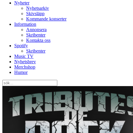
Nyheter
Nyhetsarkiv
Skivsläpp
Kommande konserter
Information
Annonsera
Skribenter
Kontakta oss
Spotify
Skribenter
Music TV
Nyhetsbrev
Merchshop
Humor