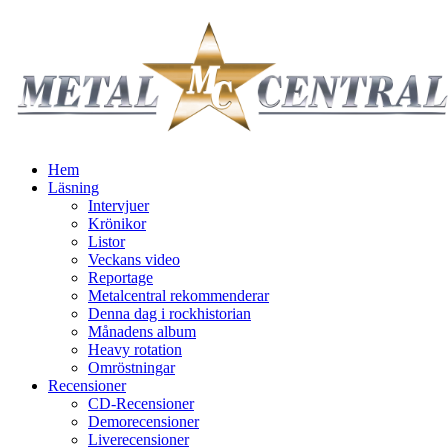
Hem
Läsning
Intervjuer
Krönikor
Listor
Veckans video
Reportage
Metalcentral rekommenderar
Denna dag i rockhistorian
Månadens album
Heavy rotation
Omröstningar
Recensioner
CD-Recensioner
Demorecensioner
Liverecensioner