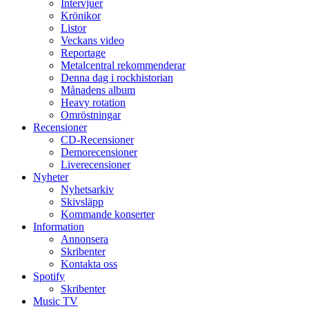
Intervjuer
Krönikor
Listor
Veckans video
Reportage
Metalcentral rekommenderar
Denna dag i rockhistorian
Månadens album
Heavy rotation
Omröstningar
Recensioner
CD-Recensioner
Demorecensioner
Liverecensioner
Nyheter
Nyhetsarkiv
Skivsläpp
Kommande konserter
Information
Annonsera
Skribenter
Kontakta oss
Spotify
Skribenter
Music TV