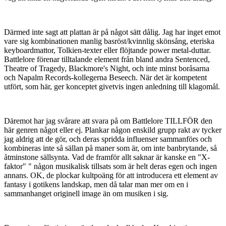
Därmed inte sagt att plattan är på något sätt dålig. Jag har inget emot
vare sig kombinationen manlig basröst/kvinnlig skönsång, eteriska
keyboardmattor, Tolkien-texter eller flöjtande power metal-duttar.
Battlelore förenar tilltalande element från bland andra Sentenced,
Theatre of Tragedy, Blackmore's Night, och inte minst boråsarna
och Napalm Records-kollegerna Beseech. När det är kompetent
utfört, som här, ger konceptet givetvis ingen anledning till klagomål.
Däremot har jag svårare att svara på om Battlelore TILLFÖR den
här genren något eller ej. Plankar någon enskild grupp rakt av tycker
jag aldrig att de gör, och deras spridda influenser sammanförs och
kombineras inte så sällan på maner som är, om inte banbrytande, så
åtminstone sällsynta. Vad de framför allt saknar är kanske en "X-
faktor" " någon musikalisk tillsats som är helt deras egen och ingen
annans. OK, de plockar kultpoäng för att introducera ett element av
fantasy i gotikens landskap, men då talar man mer om en i
sammanhanget originell image än om musiken i sig.