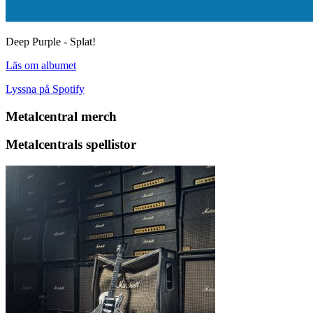
Deep Purple - Splat!
Läs om albumet
Lyssna på Spotify
Metalcentral merch
Metalcentrals spellistor