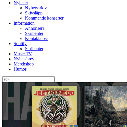
Nyheter
Nyhetsarkiv
Skivsläpp
Kommande konserter
Information
Annonsera
Skribenter
Kontakta oss
Spotify
Skribenter
Music TV
Nyhetsbrev
Merchshop
Humor