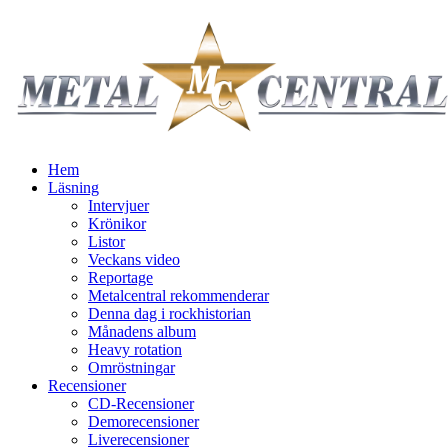
Hem
Läsning
Intervjuer
Krönikor
Listor
Veckans video
Reportage
Metalcentral rekommenderar
Denna dag i rockhistorian
Månadens album
Heavy rotation
Omröstningar
Recensioner
CD-Recensioner
Demorecensioner
Liverecensioner