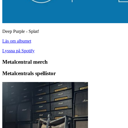
Deep Purple - Splat!
Läs om albumet
Lyssna på Spotify
Metalcentral merch
Metalcentrals spellistor