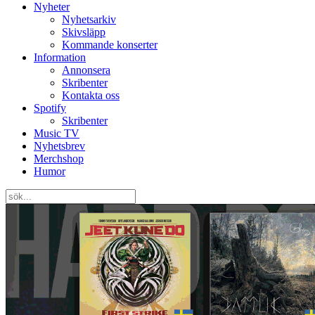
Nyheter
Nyhetsarkiv
Skivsläpp
Kommande konserter
Information
Annonsera
Skribenter
Kontakta oss
Spotify
Skribenter
Music TV
Nyhetsbrev
Merchshop
Humor