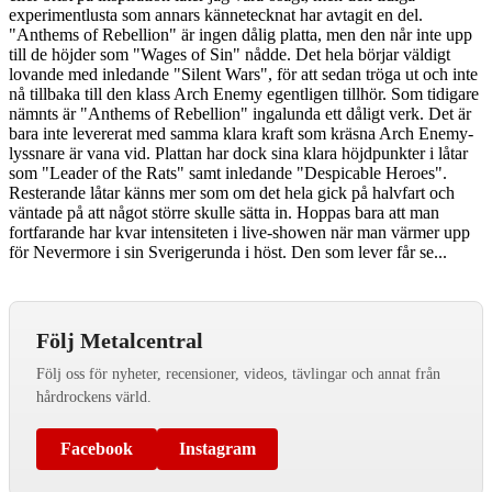
experimentlusta som annars kännetecknat har avtagit en del.
"Anthems of Rebellion" är ingen dålig platta, men den når inte upp
till de höjder som "Wages of Sin" nådde. Det hela börjar väldigt
lovande med inledande "Silent Wars", för att sedan tröga ut och inte
nå tillbaka till den klass Arch Enemy egentligen tillhör. Som tidigare
nämnts är "Anthems of Rebellion" ingalunda ett dåligt verk. Det är
bara inte levererat med samma klara kraft som kräsna Arch Enemy-
lyssnare är vana vid. Plattan har dock sina klara höjdpunkter i låtar
som "Leader of the Rats" samt inledande "Despicable Heroes".
Resterande låtar känns mer som om det hela gick på halvfart och
väntade på att något större skulle sätta in. Hoppas bara att man
fortfarande har kvar intensiteten i live-showen när man värmer upp
för Nevermore i sin Sverigerunda i höst. Den som lever får se...
Följ Metalcentral
Följ oss för nyheter, recensioner, videos, tävlingar och annat från
hårdrockens värld.
Facebook
Instagram