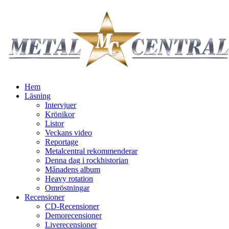
Hem
Läsning
Intervjuer
Krönikor
Listor
Veckans video
Reportage
Metalcentral rekommenderar
Denna dag i rockhistorian
Månadens album
Heavy rotation
Omröstningar
Recensioner
CD-Recensioner
Demorecensioner
Liverecensioner