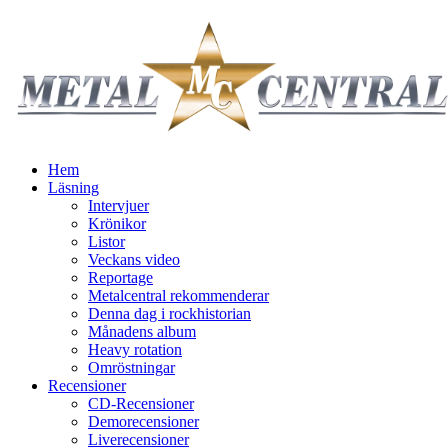
Hem
Läsning
Intervjuer
Krönikor
Listor
Veckans video
Reportage
Metalcentral rekommenderar
Denna dag i rockhistorian
Månadens album
Heavy rotation
Omröstningar
Recensioner
CD-Recensioner
Demorecensioner
Liverecensioner