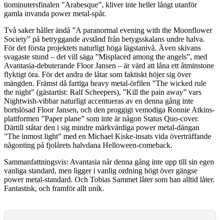
tiominutersfinalen ”Arabesque”, kliver inte heller långt utanför
gamla invanda power metal-spår.
Två saker håller ändå ”A paranormal evening with the Moonflower
Society” på betryggande avstånd från betygsskalans undre halva.
För det första projektets naturligt höga lägstanivå. Även skivans
svagaste stund – det vill säga ”Misplaced among the angels”, med
Avantasia-debuterande Floor Jansen – är värd att låna ett åtminstone
flyktigt öra. För det andra de låtar som faktiskt höjer sig över
mängden. Främst då fartiga heavy metal-örfilen ”The wicked rule
the night” (gästartist: Ralf Scheepers), ”Kill the pain away” vars
Nightwish-vibbar naturligt accentueras av en denna gång inte
bortslösad Floor Jansen, och den proggigt vemodiga Ronnie Atkins-
plattformen ”Paper plane” som inte är någon Status Quo-cover.
Därtill ståtar den i sig mindre märkvärdiga power metal-dängan
”The inmost light” med en Michael Kiske-insats vida överträffande
någonting på fjolårets halvdana Helloween-comeback.
Sammanfattningsvis: Avantasia når denna gång inte upp till sin egen
vanliga standard, men ligger i vanlig ordning högt över gängse
power metal-standard. Och Tobias Sammet låter som han alltid låter.
Fantastisk, och framför allt unik.