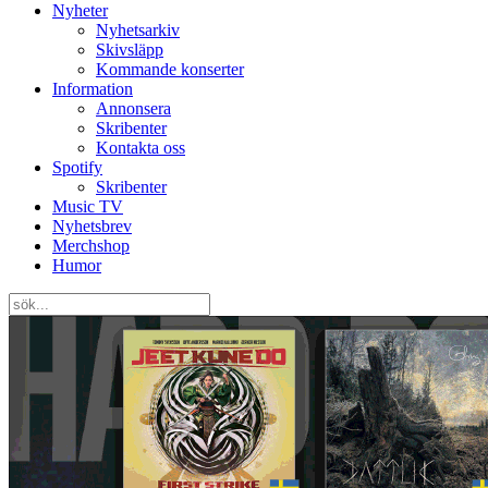
Nyheter
Nyhetsarkiv
Skivsläpp
Kommande konserter
Information
Annonsera
Skribenter
Kontakta oss
Spotify
Skribenter
Music TV
Nyhetsbrev
Merchshop
Humor