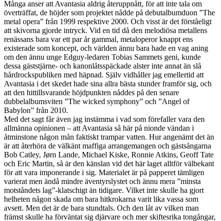
Många anser att Avantasia aldrig återuppnått, för att inte tala om
överträffat, de höjder som projektet nådde på debutalbumduon ”The
metal opera” från 1999 respektive 2000. Och visst är det förståeligt
att skivorna gjorde intryck. Vid en tid då den melodiösa metallens
renässans bara var ett par år gammal, metaloperor knappt ens
existerade som koncept, och världen ännu bara hade en vag aning
om den ännu unge Edguy-ledaren Tobias Sammets geni, kunde
dessa gäststjärne- och kanonlåtsspäckade alster inte annat än slå
hårdrockspubliken med häpnad. Själv vidhåller jag emellertid att
Avantasia i det skedet hade sina allra bästa stunder framför sig, och
att den hittillsvarande höjdpunkten nåddes på den senare
dubbelalbumsviten ”The wicked symphony” och ”Angel of
Babylon” från 2010.
Med det sagt får även jag instämma i vad som förefaller vara den
allmänna opinionen – att Avantasia så här på nionde vändan i
åtminstone någon mån faktiskt trampar vatten. Hur angenämt det än
är att återhöra de välkänt maffiga arrangemangen och gästsångarna
Bob Catley, Jørn Lande, Michael Kiske, Ronnie Atkins, Geoff Tate
och Eric Martin, så är den känslan vid det här laget alltför välbekant
för att vara imponerande i sig. Materialet är på papperet tämligen
varierat men ändå mindre äventyrslystet och ännu mera ”minsta
motståndets lag”-klatschigt än tidigare. Vilket inte skulle ha gjort
helheten någon skada om bara hitkrokarna varit lika vassa som
avsett. Men det är de bara stundtals. Och den låt av vilken man
främst skulle ha förväntat sig djärvare och mer skiftesrika tongångar,