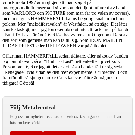
vi fick möta 1997 är möjligen att man släppt på
undergroundinfluenserna. Då var soundet djupt influerat av band
som WARLORD och PICTURE (om man får tro valen av covers),
medan dagens HAMMERFALL känns betydligt snällare och mer
polerat. Mer "melodifestivalen" är Westfalen, så att säga. Det låter
kanske taskigt, men jag försöker absolut inte att racka ner på bandet.
"Built To Last" är ändå tveklöst heavy metal rakt igenom. Bara av
den sort som gemene man kan ta till sig. Som IRON MAIDEN,
JUDAS PRIEST eller HELLOWEEN var på åttiotalet.
Gillar man HAMMERFALL sedan tidigare, eller något av banden
jag nämnt ovan, så är "Built To Last" helt enkelt ett givet köp.
Personligen tycker jag att det är det bästa bandet fått ur sig sedan
"Renegade" (vid sidan av den mer experimentella "Infected") och
framför allt så sjunger Jocke Cans kanske bättre än någonsin
tidigare! Gött så!
Följ Metalcentral
Följ oss för nyheter, recensioner, videos, tävlingar och annat från
hårdrockens värld.