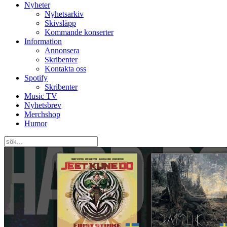
Nyheter
Nyhetsarkiv
Skivsläpp
Kommande konserter
Information
Annonsera
Skribenter
Kontakta oss
Spotify
Skribenter
Music TV
Nyhetsbrev
Merchshop
Humor