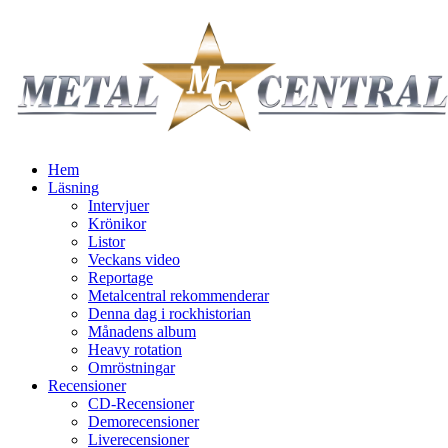
Hem
Läsning
Intervjuer
Krönikor
Listor
Veckans video
Reportage
Metalcentral rekommenderar
Denna dag i rockhistorian
Månadens album
Heavy rotation
Omröstningar
Recensioner
CD-Recensioner
Demorecensioner
Liverecensioner