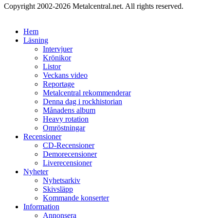
Copyright 2002-2026 Metalcentral.net. All rights reserved.
Hem
Läsning
Intervjuer
Krönikor
Listor
Veckans video
Reportage
Metalcentral rekommenderar
Denna dag i rockhistorian
Månadens album
Heavy rotation
Omröstningar
Recensioner
CD-Recensioner
Demorecensioner
Liverecensioner
Nyheter
Nyhetsarkiv
Skivsläpp
Kommande konserter
Information
Annonsera