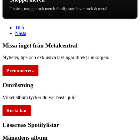
T-shirts, muggar och merch för dig som lever rock & metal.
Tillb
Nästa
Missa inget från Metalcentral
Nyheter, tips och exklusiva tävlingar direkt i inkorgen.
Prenumerera
Omröstning
Vilket album tycker du var bäst i juli?
Rösta här
Läsarnas Spotifylistor
Månadens album