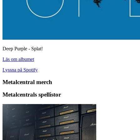
Deep Purple - Splat!
Läs om albumet
Lyssna på Spotify
Metalcentral merch
Metalcentrals spellistor