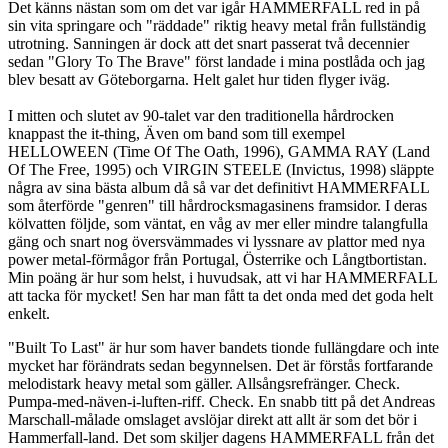
Det känns nästan som om det var igår HAMMERFALL red in på
sin vita springare och "räddade" riktig heavy metal från fullständig
utrotning. Sanningen är dock att det snart passerat två decennier
sedan "Glory To The Brave" först landade i mina postlåda och jag
blev besatt av Göteborgarna. Helt galet hur tiden flyger iväg.
I mitten och slutet av 90-talet var den traditionella hårdrocken
knappast the it-thing, Även om band som till exempel
HELLOWEEN (Time Of The Oath, 1996), GAMMA RAY (Land
Of The Free, 1995) och VIRGIN STEELE (Invictus, 1998) släppte
några av sina bästa album då så var det definitivt HAMMERFALL
som återförde "genren" till hårdrocksmagasinens framsidor. I deras
kölvatten följde, som väntat, en våg av mer eller mindre talangfulla
gäng och snart nog översvämmades vi lyssnare av plattor med nya
power metal-förmågor från Portugal, Österrike och Långtbortistan.
Min poäng är hur som helst, i huvudsak, att vi har HAMMERFALL
att tacka för mycket! Sen har man fått ta det onda med det goda helt
enkelt.
"Built To Last" är hur som haver bandets tionde fullängdare och inte
mycket har förändrats sedan begynnelsen. Det är förstås fortfarande
melodistark heavy metal som gäller. Allsångsrefränger. Check.
Pumpa-med-näven-i-luften-riff. Check. En snabb titt på det Andreas
Marschall-målade omslaget avslöjar direkt att allt är som det bör i
Hammerfall-land. Det som skiljer dagens HAMMERFALL från det