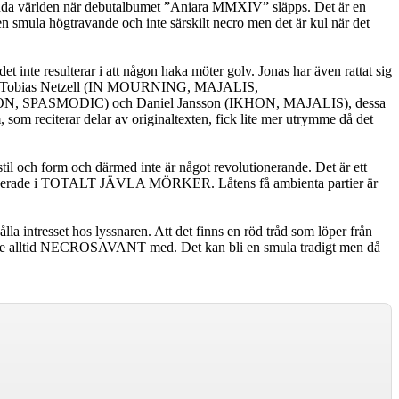
uda världen när debutalbumet ”Aniara MMXIV” släpps. Det är en
 en smula högtravande och inte särskilt necro men det är kul när det
t inte resulterar i att någon haka möter golv. Jonas har även rattat sig
tsjunger Tobias Netzell (IN MOURNING, MAJALIS,
ASMODIC) och Daniel Jansson (IKHON, MAJALIS), dessa
m, som reciterar delar av originaltexten, fick lite mer utrymme då det
stil och form och därmed inte är något revolutionerande. Det är ett
 malplacerade i TOTALT JÄVLA MÖRKER. Låtens få ambienta partier är
la intresset hos lyssnaren. Att det finns en röd tråd som löper från
ock inte alltid NECROSAVANT med. Det kan bli en smula tradigt men då