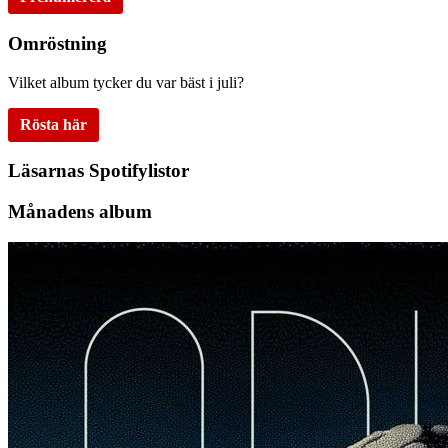
Omröstning
Vilket album tycker du var bäst i juli?
Rösta här
Läsarnas Spotifylistor
Månadens album