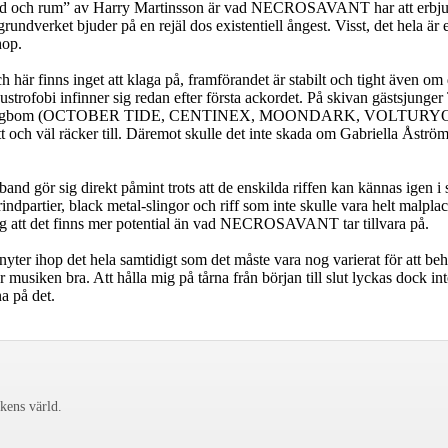
i tid och rum” av Harry Martinsson är vad NECROSAVANT har att erbj
rundverket bjuder på en rejäl dos existentiell ångest. Visst, det hela är
hop.
är finns inget att klaga på, framförandet är stabilt och tight även om de
v klaustrofobi infinner sig redan efter första ackordet. På skivan gäs
gbom (OCTOBER TIDE, CENTINEX, MOONDARK, VOLTURYON, SP
gott och väl räcker till. Däremot skulle det inte skada om Gabriella Åströ
nd gör sig direkt påmint trots att de enskilda riffen kan kännas igen i 
 grindpartier, black metal-slingor och riff som inte skulle vara helt
ag att det finns mer potential än vad NECROSAVANT tar tillvara på.
er ihop det hela samtidigt som det måste vara nog varierat för att behål
assar musiken bra. Att hålla mig på tårna från början till slut lyckas d
na på det.
ckens värld.