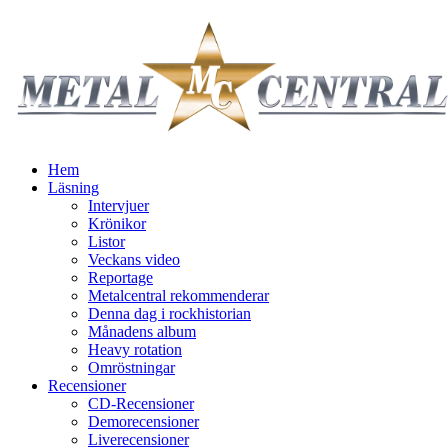
Hem
Läsning
Intervjuer
Krönikor
Listor
Veckans video
Reportage
Metalcentral rekommenderar
Denna dag i rockhistorian
Månadens album
Heavy rotation
Omröstningar
Recensioner
CD-Recensioner
Demorecensioner
Liverecensioner