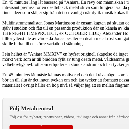
En 45 minuter lång låt baserad på ”Aniara. En revy om människan 
intressant premiss för en death/black metal-skiva som fungerar väl då g
finns idéer som skiljer sig från det sedvanliga när dylik musik kokas i
Multiinstrumentalisten Jonas Martinsson är ensam kapten på skutan och h
själv i studion och fått till en passande produktion där en känsla a
THENIGHTTIMEPROJECT, ex-OCTOBER TIDE), Alexander Hö
tillför ytterst lite av värde då Jonas besitter en death metal-röst som 
skulle bidra till en större variation i stämning.
I sin helhet är ”Aniara MMXIV” en hyfsat originell skapelse då inget ba
mörkt verk som är till brädden fyllt av tung death metal, våldsamma
välbehövliga avbrott som erbjuder en stunds andrum och här tycker j
En 45 minuters låt måste kännas motiverad och det krävs något som knyt
början till slut är det ingen tvekan om och jag tycker att formatet p
materialet i övrigt håller en hög nivå så väljer jag att se mellan fingrar
Följ Metalcentral
Följ oss för nyheter, recensioner, videos, tävlingar och annat från hårdro