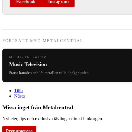
Facebook
Instagram
FORTSÄTT MED METALCENTRAL
METALCENTRAL TV
Music Television
Starta kanalen och låt metallen rulla i bakgrunden.
Tillb
Nästa
Missa inget från Metalcentral
Nyheter, tips och exklusiva tävlingar direkt i inkorgen.
Prenumerera