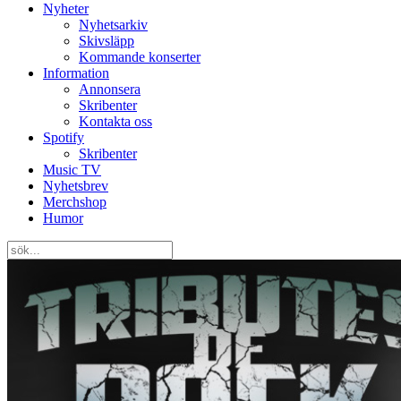
Nyheter
Nyhetsarkiv
Skivsläpp
Kommande konserter
Information
Annonsera
Skribenter
Kontakta oss
Spotify
Skribenter
Music TV
Nyhetsbrev
Merchshop
Humor