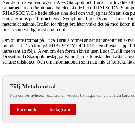
När de forna vapendragarna Alex Staropoli och Luca Turilli valde att d
samarbete, utan för att båda banden skulle heta RHAPSODY. Staro
RHAPSODY. De hade säkert sina skäl och vad jag har förstått ska publi
som återfinns på "Prometheus - Symphonia Ignis Divinus". Luca Turill
materialet saknas. Istället för riktigt bra låtar vräks det på med körer,
precis som vanligt med andra ord.
Om du inte tröttnat på Luca Turillis formel är det här absolut en skiva f
brände sitt bästa krut på RHAPSODY OF FIREs fem första släpp, ful
intressant att följa. Även om den första skivan utan Luca Turilli inte
Dessutom la Staropoli beslag på Fabio Lione, kanske den bästa sångare
senaste tillskottet. Och om informationen som nått mig är korrekt, l
Följ Metalcentral
Följ oss för nyheter, recensioner, videos, tävlingar och annat från hårdro
Facebook
Instagram