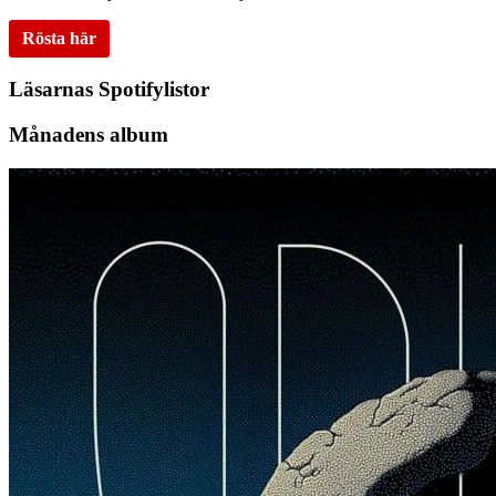
Rösta här
Läsarnas Spotifylistor
Månadens album