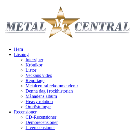
Hem
Läsning
Intervjuer
Krönikor
Listor
Veckans video
Reportage
Metalcentral rekommenderar
Denna dag i rockhistorian
Månadens album
Heavy rotation
Omröstningar
Recensioner
CD-Recensioner
Demorecensioner
Liverecensioner