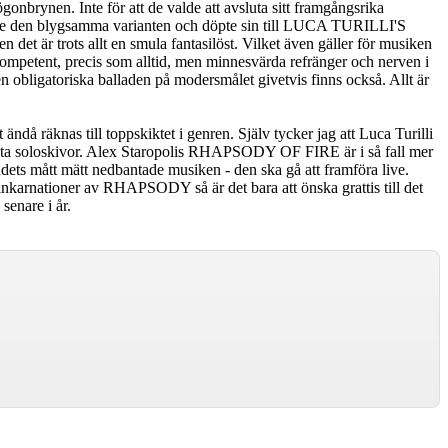
onbrynen. Inte för att de valde att avsluta sitt framgångsrika
e den blygsamma varianten och döpte sin till LUCA TURILLI'S
et är trots allt en smula fantasilöst. Vilket även gäller för musiken
kompetent, precis som alltid, men minnesvärda refränger och nerven i
 Den obligatoriska balladen på modersmålet givetvis finns också. Allt är
 ändå räknas till toppskiktet i genren. Själv tycker jag att Luca Turilli
sta soloskivor. Alex Staropolis RHAPSODY OF FIRE är i så fall mer
ndets mått mätt nedbantade musiken - den ska gå att framföra live.
inkarnationer av RHAPSODY så är det bara att önska grattis till det
senare i år.