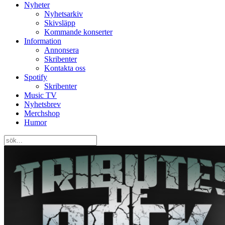
Nyheter
Nyhetsarkiv
Skivsläpp
Kommande konserter
Information
Annonsera
Skribenter
Kontakta oss
Spotify
Skribenter
Music TV
Nyhetsbrev
Merchshop
Humor