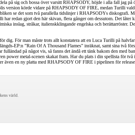
ela på sig och bossa över varsitt RHAPSODY, höjde i alla fall jag på ög
polis version körde vidare på RHAPSODY OF FIRE, medan Turilli vald
ken se det som två parallella tidslinjer i RHAPSODYs diskografi. Men d
i har redan gjort den här skivan, flera gånger om dessutom. Det låter 
 filmiska inslag, stråkar, italienskklingande engelska och berättarröster.
ör dig. För man måste trots allt konstatera att en Luca Turilli på halvfart
längds-EP:n ”Rain Of A Thousand Flames” inräknat, samt sina två för
 var fulländad på något vis, så fanns det ändå ett tänk bakom den med ba
n power metal-scenen skakat fram. Har du plats i din spellista för två 
igger även en ny platta med RHAPSODY OF FIRE i pipelinen för release 
ckens värld.