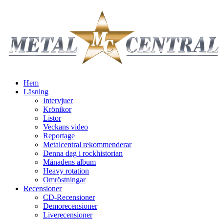
Hem
Läsning
Intervjuer
Krönikor
Listor
Veckans video
Reportage
Metalcentral rekommenderar
Denna dag i rockhistorian
Månadens album
Heavy rotation
Omröstningar
Recensioner
CD-Recensioner
Demorecensioner
Liverecensioner