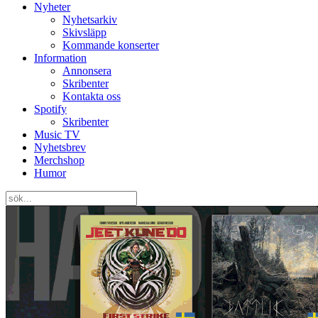
Nyheter
Nyhetsarkiv
Skivsläpp
Kommande konserter
Information
Annonsera
Skribenter
Kontakta oss
Spotify
Skribenter
Music TV
Nyhetsbrev
Merchshop
Humor