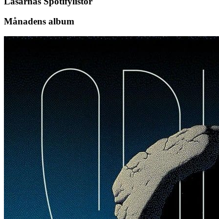
Läsarnas Spotifylistor
Månadens album