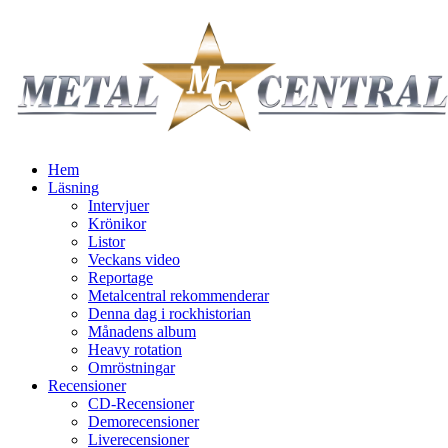
Hem
Läsning
Intervjuer
Krönikor
Listor
Veckans video
Reportage
Metalcentral rekommenderar
Denna dag i rockhistorian
Månadens album
Heavy rotation
Omröstningar
Recensioner
CD-Recensioner
Demorecensioner
Liverecensioner