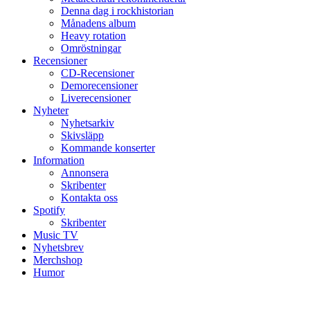
Denna dag i rockhistorian
Månadens album
Heavy rotation
Omröstningar
Recensioner
CD-Recensioner
Demorecensioner
Liverecensioner
Nyheter
Nyhetsarkiv
Skivsläpp
Kommande konserter
Information
Annonsera
Skribenter
Kontakta oss
Spotify
Skribenter
Music TV
Nyhetsbrev
Merchshop
Humor