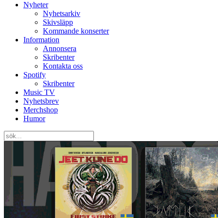
Nyheter
Nyhetsarkiv
Skivsläpp
Kommande konserter
Information
Annonsera
Skribenter
Kontakta oss
Spotify
Skribenter
Music TV
Nyhetsbrev
Merchshop
Humor