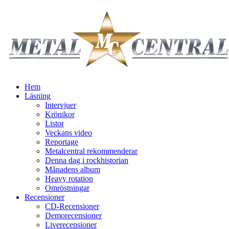
Hem
Läsning
Intervjuer
Krönikor
Listor
Veckans video
Reportage
Metalcentral rekommenderar
Denna dag i rockhistorian
Månadens album
Heavy rotation
Omröstningar
Recensioner
CD-Recensioner
Demorecensioner
Liverecensioner