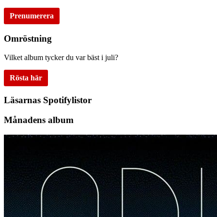
Prenumerera
Omröstning
Vilket album tycker du var bäst i juli?
Rösta här
Läsarnas Spotifylistor
Månadens album