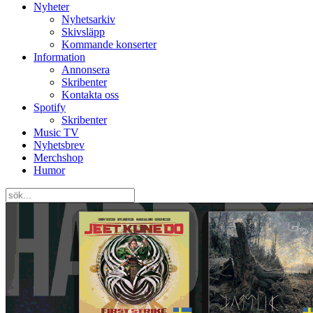
Nyheter
Nyhetsarkiv
Skivsläpp
Kommande konserter
Information
Annonsera
Skribenter
Kontakta oss
Spotify
Skribenter
Music TV
Nyhetsbrev
Merchshop
Humor