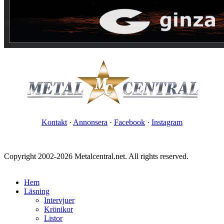
Kontakt
·
Annonsera
·
Facebook
·
Instagram
Copyright 2002-2026 Metalcentral.net. All rights reserved.
Hem
Läsning
Intervjuer
Krönikor
Listor