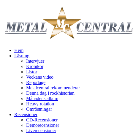
Hem
Läsning
Intervjuer
Krönikor
Listor
Veckans video
Reportage
Metalcentral rekommenderar
Denna dag i rockhistorian
Månadens album
Heavy rotation
Omröstningar
Recensioner
CD-Recensioner
Demorecensioner
Liverecensioner