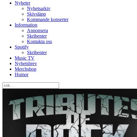
Nyheter
Nyhetsarkiv
Skivsläpp
Kommande konserter
Information
Annonsera
Skribenter
Kontakta oss
Spotify
Skribenter
Music TV
Nyhetsbrev
Merchshop
Humor