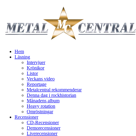
Hem
Läsning
Intervjuer
Krönikor
Listor
Veckans video
Reportage
Metalcentral rekommenderar
Denna dag i rockhistorian
Månadens album
Heavy rotation
Omröstningar
Recensioner
CD-Recensioner
Demorecensioner
Liverecensioner