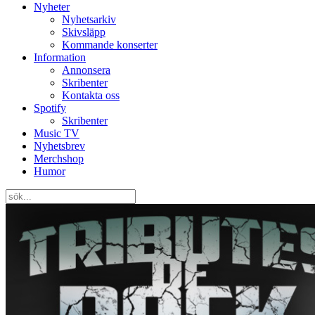
Nyheter
Nyhetsarkiv
Skivsläpp
Kommande konserter
Information
Annonsera
Skribenter
Kontakta oss
Spotify
Skribenter
Music TV
Nyhetsbrev
Merchshop
Humor