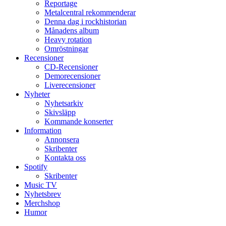
Reportage
Metalcentral rekommenderar
Denna dag i rockhistorian
Månadens album
Heavy rotation
Omröstningar
Recensioner
CD-Recensioner
Demorecensioner
Liverecensioner
Nyheter
Nyhetsarkiv
Skivsläpp
Kommande konserter
Information
Annonsera
Skribenter
Kontakta oss
Spotify
Skribenter
Music TV
Nyhetsbrev
Merchshop
Humor