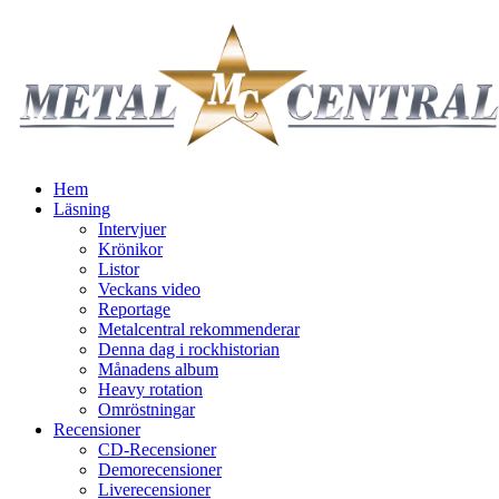
Hem
Läsning
Intervjuer
Krönikor
Listor
Veckans video
Reportage
Metalcentral rekommenderar
Denna dag i rockhistorian
Månadens album
Heavy rotation
Omröstningar
Recensioner
CD-Recensioner
Demorecensioner
Liverecensioner