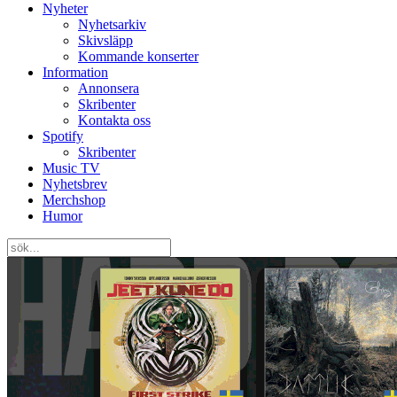
Nyheter
Nyhetsarkiv
Skivsläpp
Kommande konserter
Information
Annonsera
Skribenter
Kontakta oss
Spotify
Skribenter
Music TV
Nyhetsbrev
Merchshop
Humor