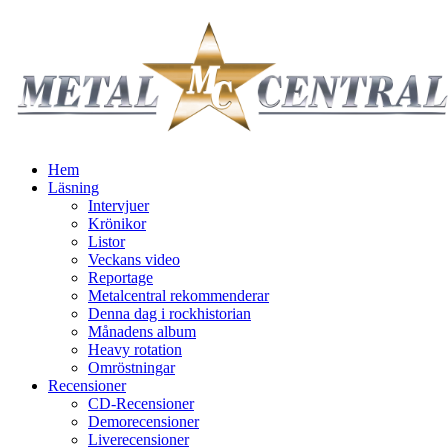
Hem
Läsning
Intervjuer
Krönikor
Listor
Veckans video
Reportage
Metalcentral rekommenderar
Denna dag i rockhistorian
Månadens album
Heavy rotation
Omröstningar
Recensioner
CD-Recensioner
Demorecensioner
Liverecensioner