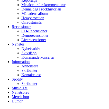
Reportage
Metalcentral rekommenderar
Denna dag i rockhistorian
Månadens album
Heavy rotation
Omröstningar
Recensioner
CD-Recensioner
Demorecensioner
Liverecensioner
Nyheter
Nyhetsarkiv
Skivsläpp
Kommande konserter
Information
Annonsera
Skribenter
Kontakta oss
Spotify
Skribenter
Music TV
Nyhetsbrev
Merchshop
Humor