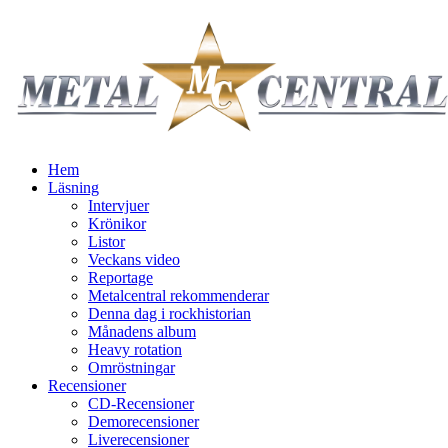
Hem
Läsning
Intervjuer
Krönikor
Listor
Veckans video
Reportage
Metalcentral rekommenderar
Denna dag i rockhistorian
Månadens album
Heavy rotation
Omröstningar
Recensioner
CD-Recensioner
Demorecensioner
Liverecensioner