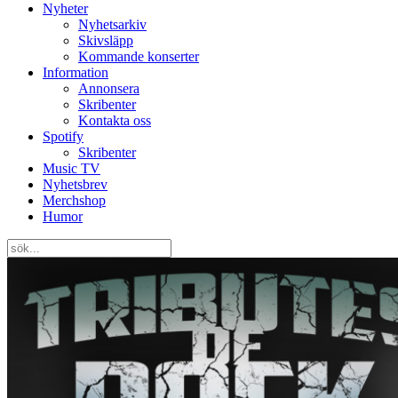
Nyheter
Nyhetsarkiv
Skivsläpp
Kommande konserter
Information
Annonsera
Skribenter
Kontakta oss
Spotify
Skribenter
Music TV
Nyhetsbrev
Merchshop
Humor