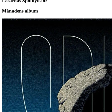
Läsarnas Spotifylistor
Månadens album