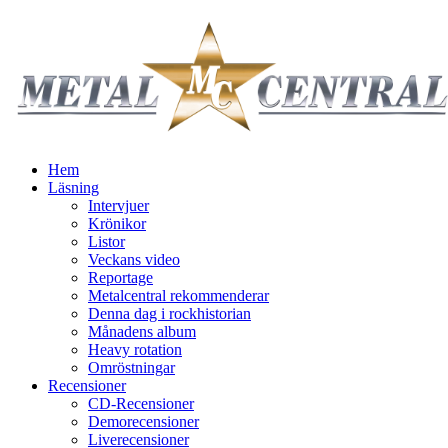
Hem
Läsning
Intervjuer
Krönikor
Listor
Veckans video
Reportage
Metalcentral rekommenderar
Denna dag i rockhistorian
Månadens album
Heavy rotation
Omröstningar
Recensioner
CD-Recensioner
Demorecensioner
Liverecensioner