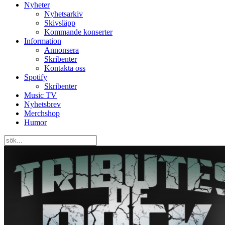
Nyheter
Nyhetsarkiv
Skivsläpp
Kommande konserter
Information
Annonsera
Skribenter
Kontakta oss
Spotify
Skribenter
Music TV
Nyhetsbrev
Merchshop
Humor