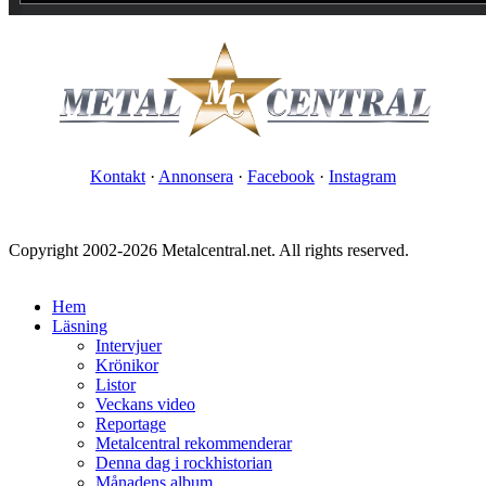
Kontakt
·
Annonsera
·
Facebook
·
Instagram
Copyright 2002-2026 Metalcentral.net. All rights reserved.
Hem
Läsning
Intervjuer
Krönikor
Listor
Veckans video
Reportage
Metalcentral rekommenderar
Denna dag i rockhistorian
Månadens album