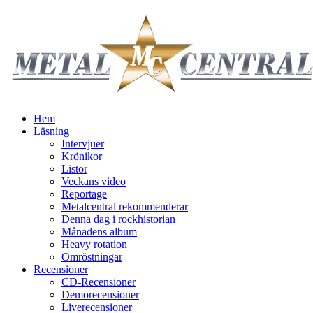
Hem
Läsning
Intervjuer
Krönikor
Listor
Veckans video
Reportage
Metalcentral rekommenderar
Denna dag i rockhistorian
Månadens album
Heavy rotation
Omröstningar
Recensioner
CD-Recensioner
Demorecensioner
Liverecensioner