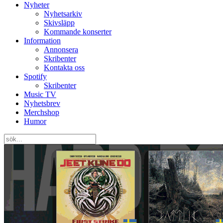
Nyheter
Nyhetsarkiv
Skivsläpp
Kommande konserter
Information
Annonsera
Skribenter
Kontakta oss
Spotify
Skribenter
Music TV
Nyhetsbrev
Merchshop
Humor