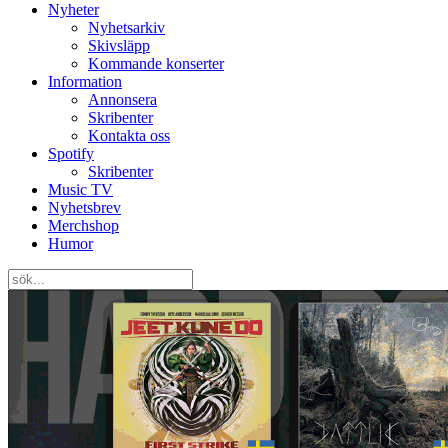
Nyheter
Nyhetsarkiv
Skivsläpp
Kommande konserter
Information
Annonsera
Skribenter
Kontakta oss
Spotify
Skribenter
Music TV
Nyhetsbrev
Merchshop
Humor