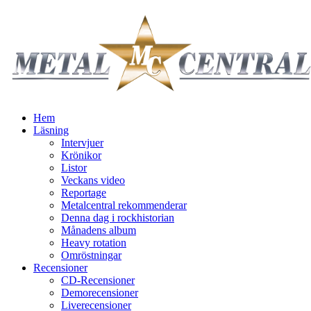
Hem
Läsning
Intervjuer
Krönikor
Listor
Veckans video
Reportage
Metalcentral rekommenderar
Denna dag i rockhistorian
Månadens album
Heavy rotation
Omröstningar
Recensioner
CD-Recensioner
Demorecensioner
Liverecensioner