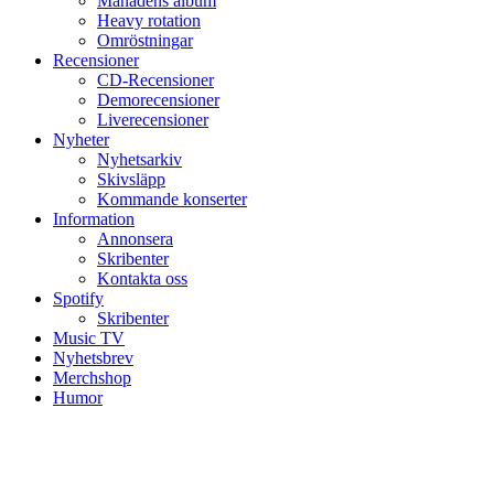
Månadens album
Heavy rotation
Omröstningar
Recensioner
CD-Recensioner
Demorecensioner
Liverecensioner
Nyheter
Nyhetsarkiv
Skivsläpp
Kommande konserter
Information
Annonsera
Skribenter
Kontakta oss
Spotify
Skribenter
Music TV
Nyhetsbrev
Merchshop
Humor