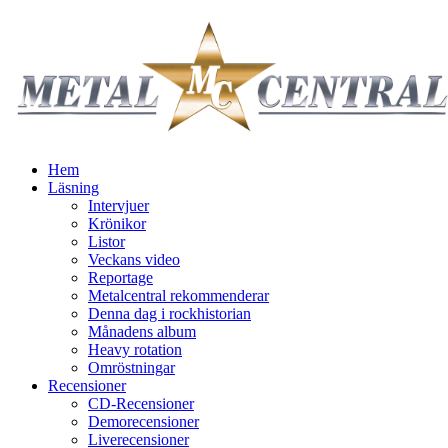
Hem
Läsning
Intervjuer
Krönikor
Listor
Veckans video
Reportage
Metalcentral rekommenderar
Denna dag i rockhistorian
Månadens album
Heavy rotation
Omröstningar
Recensioner
CD-Recensioner
Demorecensioner
Liverecensioner