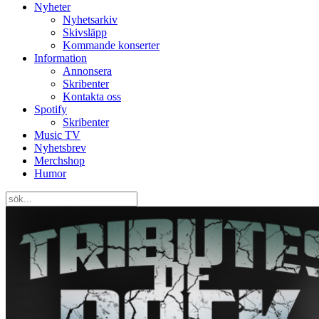
Nyheter
Nyhetsarkiv
Skivsläpp
Kommande konserter
Information
Annonsera
Skribenter
Kontakta oss
Spotify
Skribenter
Music TV
Nyhetsbrev
Merchshop
Humor