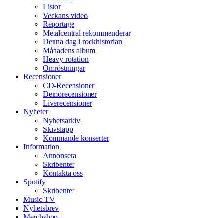
Listor
Veckans video
Reportage
Metalcentral rekommenderar
Denna dag i rockhistorian
Månadens album
Heavy rotation
Omröstningar
Recensioner
CD-Recensioner
Demorecensioner
Liverecensioner
Nyheter
Nyhetsarkiv
Skivsläpp
Kommande konserter
Information
Annonsera
Skribenter
Kontakta oss
Spotify
Skribenter
Music TV
Nyhetsbrev
Merchshop