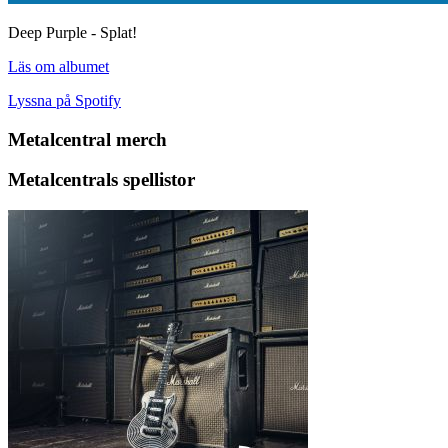
Deep Purple - Splat!
Läs om albumet
Lyssna på Spotify
Metalcentral merch
Metalcentrals spellistor