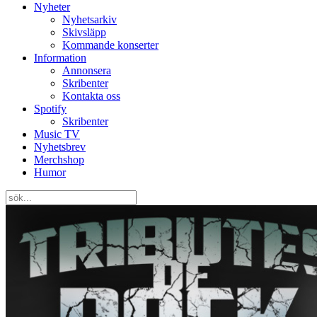
Nyheter
Nyhetsarkiv
Skivsläpp
Kommande konserter
Information
Annonsera
Skribenter
Kontakta oss
Spotify
Skribenter
Music TV
Nyhetsbrev
Merchshop
Humor