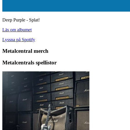
Deep Purple - Splat!
Läs om albumet
Lyssna på Spotify
Metalcentral merch
Metalcentrals spellistor