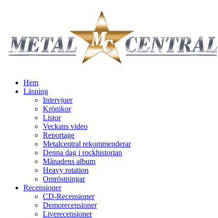
Hem
Läsning
Intervjuer
Krönikor
Listor
Veckans video
Reportage
Metalcentral rekommenderar
Denna dag i rockhistorian
Månadens album
Heavy rotation
Omröstningar
Recensioner
CD-Recensioner
Demorecensioner
Liverecensioner